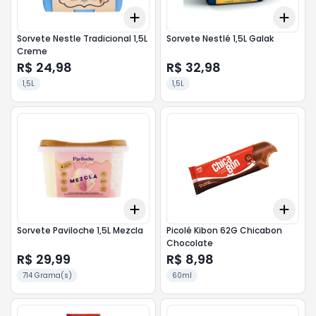
Add
Add
+
3
+
5
+
10
+
3
Sorvete Nestle Tradicional 1,5L
Sorvete Nestlé 1,5L Galak
Creme
R$ 24,98
R$ 32,98
1,5L
1,5L
Add
Add
+
3
+
5
+
10
+
3
Sorvete Paviloche 1,5L Mezcla
Picolé Kibon 62G Chicabon
Chocolate
R$ 29,99
R$ 8,98
714 Grama(s)
60ml