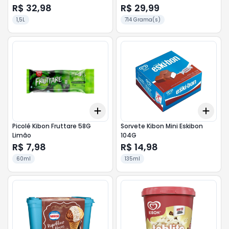
R$ 32,98
R$ 29,99
1,5L
714 Grama(s)
Add
Add
+
3
+
5
+
10
+
3
Picolé Kibon Fruttare 58G
Sorvete Kibon Mini Eskibon
Limão
104G
R$ 7,98
R$ 14,98
60ml
135ml