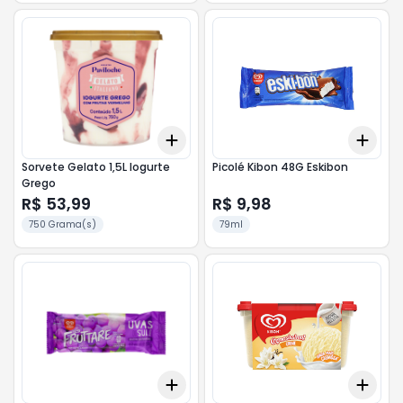
Add
Add
+
3
+
5
+
10
+
3
Sorvete Gelato 1,5L Iogurte
Picolé Kibon 48G Eskibon
Grego
R$ 53,99
R$ 9,98
750 Grama(s)
79ml
Add
Add
+
3
+
5
+
10
+
3