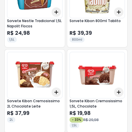
Add
Add
+
3
+
5
+
10
+
3
Sorvete Nestle Tradicional 1,5L
Sorvete Kibon 800ml Tablito
Napolit Flocos
R$ 24,98
R$ 39,39
1,5L
800ml
Add
Add
+
3
+
5
+
10
+
3
Sorvete Kibon Cremosissimo
Sorvete Kibon Cremosissimo
2L Chocolate Leite
1,5L, Chocolate
R$ 37,99
R$ 19,98
R$ 29,98
2L
-
33
%
1,5L