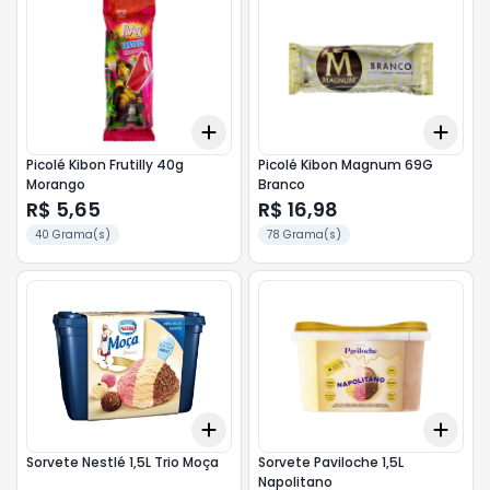
Add
Add
+
3
+
5
+
10
+
3
Picolé Kibon Frutilly 40g
Picolé Kibon Magnum 69G
Morango
Branco
R$ 5,65
R$ 16,98
40 Grama(s)
78 Grama(s)
Add
Add
+
3
+
5
+
10
+
3
Sorvete Nestlé 1,5L Trio Moça
Sorvete Paviloche 1,5L
Napolitano