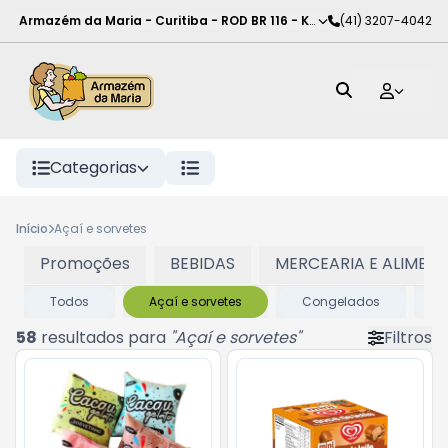
Armazém da Maria - Curitiba
-
ROD BR 116 - KM 102
(41) 3207-4042
,
Curitiba
-
PR
Categorias
Início
Açaí e sorvetes
Promoções
BEBIDAS
MERCEARIA E ALIMEN
Todos
Açaí e sorvetes
Congelados
G
58
resultados para
"
Açaí e sorvetes
"
Filtros