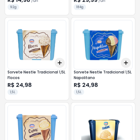
/
un
/
un
92g
184g
Add
Add
+
3
+
5
+
10
+
3
Sorvete Nestle Tradicional 1,5L
Sorvete Nestle Tradicional 1,5L
Flocos
Napolitano
R$ 24,98
R$ 24,98
1,5L
1,5L