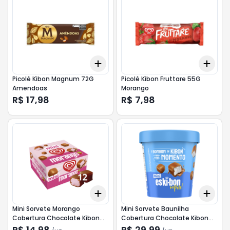
Add
Add
+
3
+
5
+
10
+
3
Picolé Kibon Magnum 72G
Picolé Kibon Fruttare 55G
Amendoas
Morango
R$ 17,98
R$ 7,98
Add
Add
+
3
+
5
+
10
+
3
Mini Sorvete Morango
Mini Sorvete Baunilha
Cobertura Chocolate Kibon
Cobertura Chocolate Kibon
Caixa 92g
Eski-bon Pote 184g
R$ 14,98
R$ 29,99