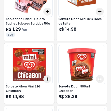
Add
Add
+
3
+
5
+
10
+
3
Sorvetinho Cacau Gelato
Sorvete Kibon Mini 92G Doce
Sachet Sabores Sortidos 50g
de Leite
R$ 1,29
R$ 14,98
/
un
50g
Add
Add
+
3
+
5
+
10
+
3
Sorvete Kibon Mini 92G
Sorvete Kibon 800ml
Chicabon
Chicabon
R$ 14,98
R$ 39,39