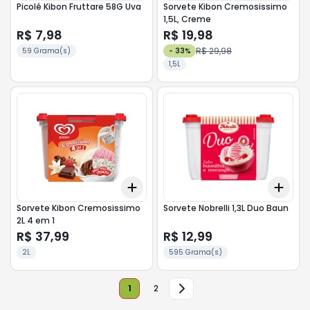
Picolé Kibon Fruttare 58G Uva
Sorvete Kibon Cremosissimo
1,5L, Creme
R$ 7,98
R$ 19,98
R$ 29,98
59 Grama(s)
-
33
%
1,5L
Add
Add
+
3
+
5
+
10
+
3
Sorvete Kibon Cremosissimo
Sorvete Nobrelli 1,3L Duo Baun
2L 4 em 1
R$ 37,99
R$ 12,99
2L
595 Grama(s)
1
2