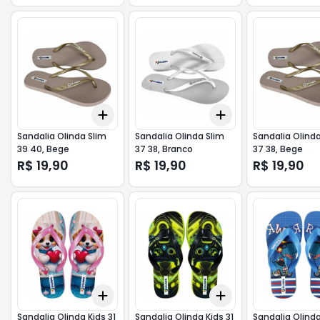
Add
Add
+
3
+
5
+
10
+
3
+
5
+
10
Sandalia Olinda Slim
Sandalia Olinda Slim
Sandalia Olinda
39 40, Bege
37 38, Branco
37 38, Bege
R$ 19,90
R$ 19,90
R$ 19,90
Add
Add
+
3
+
5
+
10
+
3
+
5
+
10
Sandalia Olinda Kids 31
Sandalia Olinda Kids 31
Sandalia Olinda