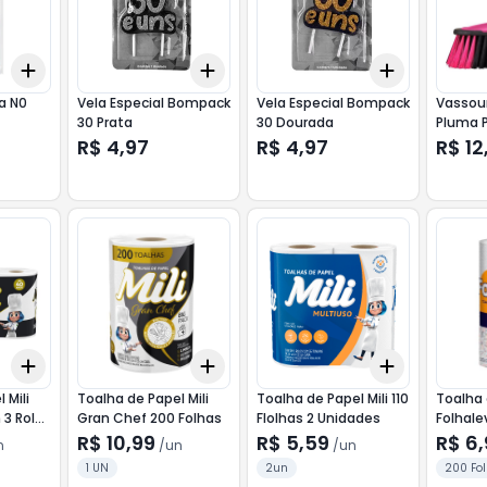
Add
Add
Add
+
3
+
5
+
10
+
3
+
5
+
10
+
3
+
5
+
a N0
Vela Especial Bompack
Vela Especial Bompack
Vassour
30 Prata
30 Dourada
Pluma P
R$ 4,97
R$ 4,97
R$ 12
Add
Add
Add
+
3
+
5
+
10
+
3
+
5
+
10
+
3
+
5
+
 Mili
Toalha de Papel Mili
Toalha de Papel Mili 110
Toalha 
3 Rolos
Gran Chef 200 Folhas
Flolhas 2 Unidades
Folhale
20
R$ 10,99
R$ 5,59
R$ 6
n
/
un
/
un
1 UN
2un
200 Fo