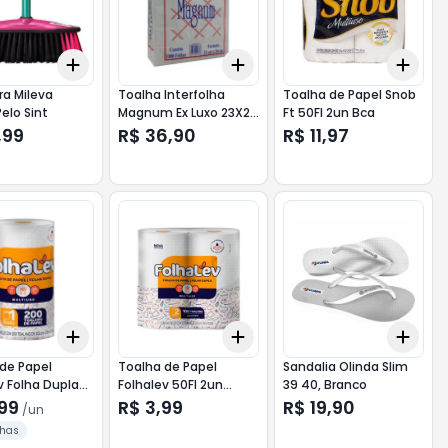
Add
Add
Add
10
+
3
+
5
+
10
+
3
+
5
+
10
+
3
a Mileva
Toalha Interfolha
Toalha de Papel Snob
elo Sint
Magnum Ex Luxo 23X20
Ft 50Fl 2un Bca
1000Fl
,99
R$ 36,90
R$ 11,97
Add
Add
Add
10
+
3
+
5
+
10
+
3
+
5
+
10
+
3
de Papel
Toalha de Papel
Sandalia Olinda Slim
v Folha Dupla
Folhalev 50Fl 2un
39 40, Branco
0FL 1UN Branca
Branca
,99
R$ 3,99
R$ 19,90
/
un
lhas