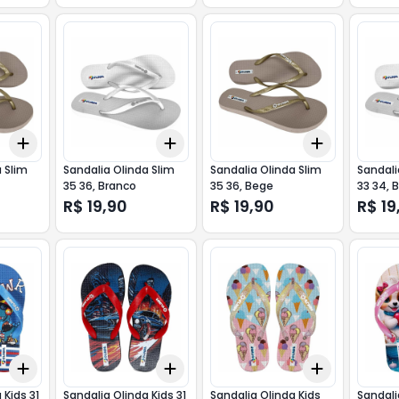
Add
Add
Add
+
3
+
5
+
10
+
3
+
5
+
10
+
3
+
5
+
 Slim
Sandalia Olinda Slim
Sandalia Olinda Slim
Sandali
35 36, Branco
35 36, Bege
33 34, 
R$ 19,90
R$ 19,90
R$ 19
Add
Add
Add
+
3
+
5
+
10
+
3
+
5
+
10
+
3
+
5
+
 Kids 31
Sandalia Olinda Kids 31
Sandalia Olinda Kids
Sandali