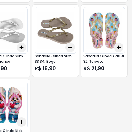
Add
Add
Add
10
+
3
+
5
+
10
+
3
+
5
+
10
+
3
a Olinda Slim
Sandalia Olinda Slim
Sandalia Olinda Kids 31
Branco
33 34, Bege
32, Sorvete
,90
R$ 19,90
R$ 21,90
Add
10
+
3
+
5
+
10
a Olinda Kids