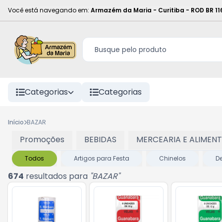
Você está navegando em:
Armazém da Maria - Curitiba
-
ROD BR 11
Categorias
Categorias
Início
BAZAR
Promoções
BEBIDAS
MERCEARIA E ALIMEN
Todos
Artigos para Festa
Chinelos
D
674
resultados para
"
BAZAR
"