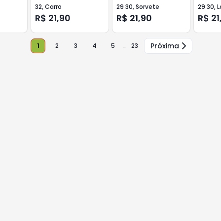
32, Carro
29 30, Sorvete
29 30, 
R$ 21,90
R$ 21,90
R$ 21
Próxima
1
2
3
4
5
…
23