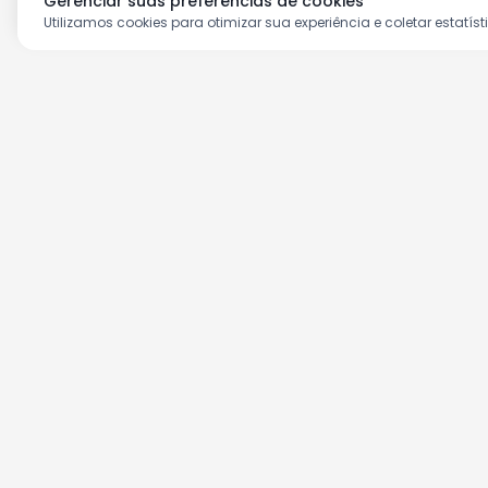
Gerenciar suas preferências de cookies
Utilizamos cookies para otimizar sua experiência e coletar estatíst
Aproveite as nossas prom
Cadastre seu e-mail e receba ofertas ex