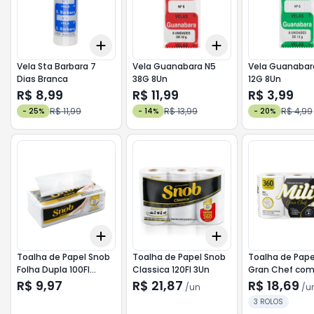
Add
Add
+
3
+
5
+
10
+
3
+
5
+
10
Vela Sta Barbara 7
Vela Guanabara N5
Vela Guanabar
Dias Branca
38G 8Un
12G 8Un
R$ 8,99
R$ 11,99
R$ 3,99
R$ 11,99
R$ 13,99
R$ 4,99
-
25
%
-
14
%
-
20
%
Add
Add
+
3
+
5
+
10
+
3
+
5
+
10
Toalha de Papel Snob
Toalha de Papel Snob
Toalha de Papel
Folha Dupla 100Fl
Classica 120Fl 3Un
Gran Chef com 
Pratica
de 120 toalhas
R$ 9,97
R$ 21,87
R$ 18,69
/
un
/
u
3 ROLOS