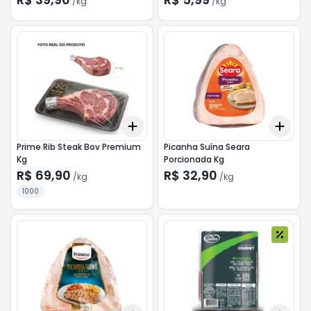
/
kg
/
kg
Add
Add
+
2.7
kg
+
4.5
kg
+
3
Prime Rib Steak Bov Premium
Picanha Suína Seara
Kg
Porcionada Kg
R$ 69,90
R$ 32,90
/
kg
/
kg
1000