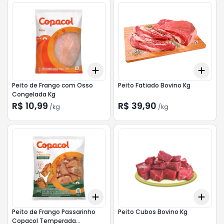
Add
Add
+
3.3
kg
+
5.5
kg
+
1.2
Peito de Frango com Osso
Peito Fatiado Bovino Kg
Congelada Kg
R$ 10,99
R$ 39,90
/
kg
/
kg
Add
Add
+
3
+
5
+
10
+
1.5
Peito de Frango Passarinho
Peito Cubos Bovino Kg
Copacol Temperada