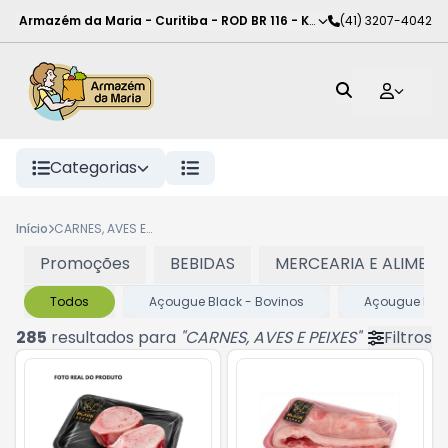
Armazém da Maria - Curitiba
-
ROD BR 116 - KM 102
(41) 3207-4042
,
Curitiba
-
PR
Categorias
Início
CARNES, AVES E PEIXES
Promoções
BEBIDAS
MERCEARIA E ALIMEN
Todos
Açougue Black - Bovinos
Açougue Blac
285
resultados para
"
CARNES, AVES E PEIXES
"
Filtros