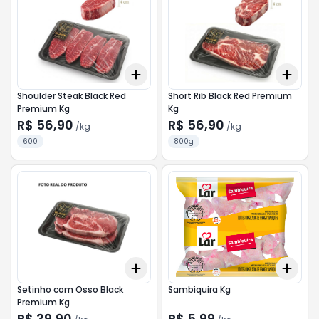
Add
Add
+
1.8
kg
+
3
kg
+
2.
Shoulder Steak Black Red
Short Rib Black Red Premium
Premium Kg
Kg
R$ 56,90
R$ 56,90
/
kg
/
kg
600
800g
Add
Add
+
2.1
kg
+
3.5
kg
+
3.
Setinho com Osso Black
Sambiquira Kg
Premium Kg
R$ 39,90
R$ 5,99