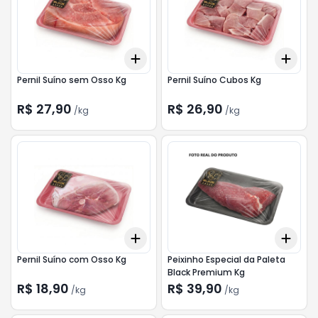
Add
Add
+
3
kg
+
5
kg
+
3
Pernil Suíno sem Osso Kg
Pernil Suíno Cubos Kg
R$ 27,90
R$ 26,90
/
kg
/
kg
Add
Add
+
3.9
kg
+
6.5
kg
+
3.
Pernil Suíno com Osso Kg
Peixinho Especial da Paleta
Black Premium Kg
R$ 18,90
R$ 39,90
/
kg
/
kg