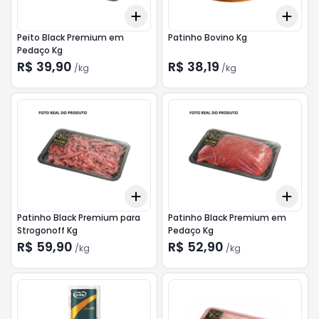
Add
Add
+
2.4
kg
+
4
kg
+
5.1
Peito Black Premium em
Patinho Bovino Kg
Pedaço Kg
R$ 39,90
R$ 38,19
/
kg
/
kg
Add
Add
+
1.2
kg
+
2
kg
+
3
Patinho Black Premium para
Patinho Black Premium em
Strogonoff Kg
Pedaço Kg
R$ 59,90
R$ 52,90
/
kg
/
kg