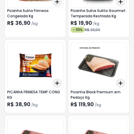
Add
Add
+
5.1
kg
+
8.5
kg
+
3.
Picanha Suína Frimesa
Picanha Suína Sulita Gourmet
Congelada Kg
Temperada Resfriada Kg
R$ 36,90
R$ 19,90
/
kg
/
kg
R$ 29,90
-
33
%
Add
Add
+
5.7
kg
+
9.5
kg
+
3.
PICANHA FRIMESA TEMP CONG
Picanha Black Premium em
KG
Pedaço Kg
R$ 38,90
R$ 119,90
/
kg
/
kg