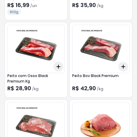
Congelada IQF 800g
R$ 16,99
R$ 35,90
/
un
/
kg
800g
Add
Add
+
1.8
kg
+
3
kg
+
3
Peito com Osso Black
Peito Bov Black Premium
Premium Kg
R$ 28,90
R$ 42,90
/
kg
/
kg