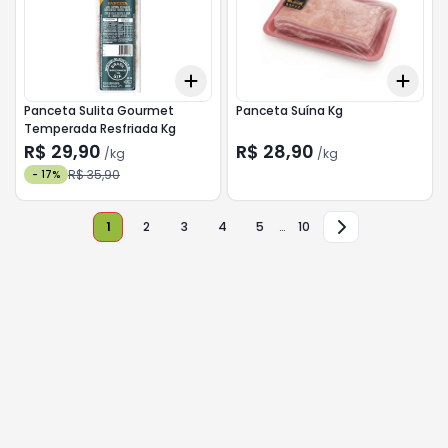
Add
Add
+
3.3
kg
+
5.5
kg
+
3.
Panceta Sulita Gourmet
Panceta Suína Kg
Temperada Resfriada Kg
R$ 29,90
R$ 28,90
/
kg
/
kg
R$ 35,90
-
17
%
1
2
3
4
5
…
10