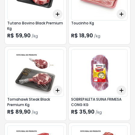
Add
Add
+
1.5
kg
+
2.5
kg
+
3
Tutano Bovino Black Premium
Toucinho Kg
Kg
R$ 59,90
R$ 18,90
/
kg
/
kg
Add
Add
+
2.7
kg
+
4.5
kg
+
5.1
Tomahawk Steak Black
SOBREPALETA SUINA FRIMESA
Premium Kg
CONG KG
R$ 89,90
R$ 35,90
/
kg
/
kg