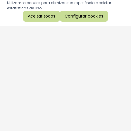
Utilizamos cookies para otimizar sua experiência e coletar
estatísticas de uso.
Aceitar todos
Configurar cookies
Aproveite as nossas promoções!
Cadastre seu e-mail e receba ofertas exclusivas.
QUERO RECEBER