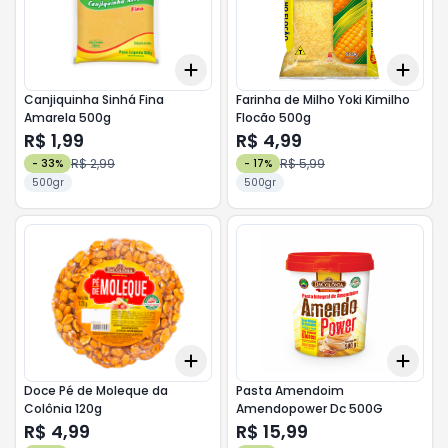
Add
Add
+
3
+
5
+
10
+
3
Canjiquinha Sinhá Fina
Farinha de Milho Yoki Kimilho
Amarela 500g
Flocão 500g
R$ 1,99
R$ 4,99
R$ 2,99
R$ 5,99
-
33
%
-
17
%
500gr
500gr
Add
Add
+
3
+
5
+
10
+
3
Doce Pé de Moleque da
Pasta Amendoim
Colônia 120g
Amendopower Dc 500G
R$ 4,99
R$ 15,99