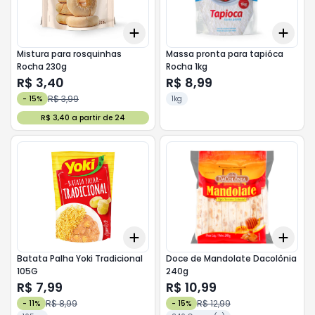
Add
Add
+
3
+
5
+
10
+
3
Mistura para rosquinhas
Massa pronta para tapióca
Rocha 230g
Rocha 1kg
R$ 3,40
R$ 8,99
R$ 3,99
-
15
%
1kg
R$ 3,40 a partir de 24
Add
Add
+
3
+
5
+
10
+
3
Batata Palha Yoki Tradicional
Doce de Mandolate Dacolônia
105G
240g
R$ 7,99
R$ 10,99
R$ 8,99
R$ 12,99
-
11
%
-
15
%