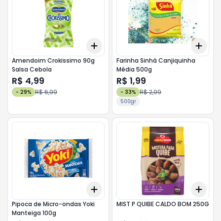
Add
Add
+
3
+
5
+
10
+
3
Amendoim Crokissimo 90g
Farinha Sinhá Canjiquinha
Salsa Cebola
Média 500g
R$ 4,99
R$ 1,99
R$ 6,99
R$ 2,99
-
29
%
-
33
%
500gr
Add
Add
+
3
+
5
+
10
+
3
Pipoca de Micro-ondas Yoki
MIST P QUIBE CALDO BOM 250G
Manteiga 100g