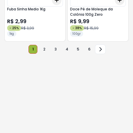
Add
Add
+
3
+
5
+
10
+
3
Fuba Sinha Medio 1Kg
Doce Pé de Moleque da
Colônia 100g Zero
R$ 2,99
R$ 9,99
R$ 3,99
R$ 15,99
-
25
%
-
38
%
1kg
100gr
1
2
3
4
5
6