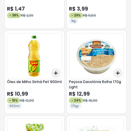
R$ 1,47
R$ 3,99
R$ 2,39
R$ 5,59
-
38
%
-
29
%
1kg
Add
Add
+
3
+
5
+
10
+
3
Óleo de Milho Sinhá Pet 900ml
Paçoca Dacolônia Rolha 170g
Light
R$ 10,99
R$ 12,99
R$ 12,99
R$ 16,99
-
15
%
-
24
%
900ml
170gr