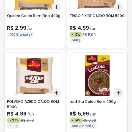
Add
Add
+
3
+
5
+
10
+
3
Quirera Caldo Bom Fina 400g
TRIGO P KIBE CALDO BOM 500G
R$ 2,99
R$ 4,99
/
un
/
un
R$ 5,99
400 Grama(s)
-
17
%
500g
Add
Add
+
3
+
5
+
10
+
3
POLVILHO AZEDO CALDO BOM
Lentilha Caldo Bom 400g
500G
R$ 4,99
R$ 5,99
/
un
/
un
R$ 6,79
R$ 6,99
-
27
%
-
14
%
500g
500 Grama(s)