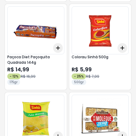
Add
Add
+
3
+
5
+
10
+
3
Paçoca Diet Paçoquita
Colorau Sinhá 500g
Quadrada 144g
R$ 14,99
R$ 5,99
R$ 16,99
R$ 7,99
-
12
%
-
25
%
175gr
500gr