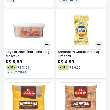
105gr
240 Grama(s)
Add
Add
+
3
+
5
+
10
+
3
Paçoca Dacolônia Rolha 210g
Amendoim Crokissimo 90g
Mascavo
Pimenta
R$ 8,99
R$ 4,99
R$ 13,99
R$ 6,99
-
36
%
-
29
%
210 Grama(s)