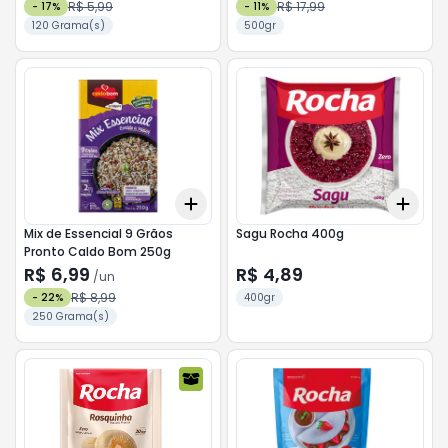
R$ 5,99
R$ 17,99
-
17
%
-
11
%
120 Grama(s)
500gr
Add
Add
+
3
+
5
+
10
+
3
Mix de Essencial 9 Grãos
Sagu Rocha 400g
Pronto Caldo Bom 250g
R$ 6,99
R$ 4,89
/
un
R$ 8,99
-
22
%
400gr
250 Grama(s)