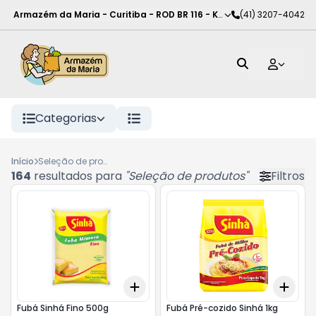
Armazém da Maria - Curitiba
-
ROD BR 116 - KM 102
(41) 3207-4042
,
Curitiba
-
PR
Categorias
Início
Seleção de produtos
164
resultados para
"
Seleção de produtos
"
Filtros
Add
Add
+
3
+
5
+
10
+
3
Fubá Sinhá Fino 500g
Fubá Pré-cozido Sinhá 1kg