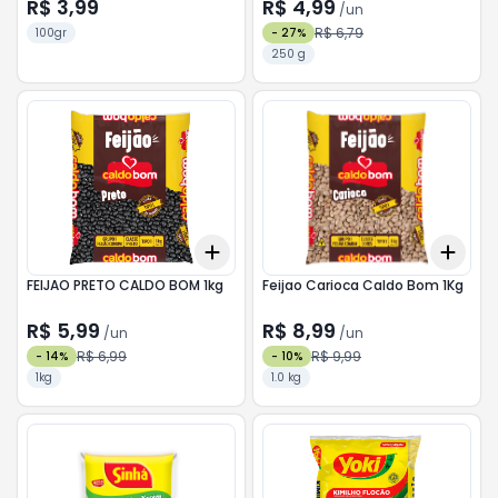
R$ 3,99
R$ 4,99
/
un
R$ 6,79
100gr
-
27
%
250 g
Add
Add
+
3
+
5
+
10
+
3
FEIJAO PRETO CALDO BOM 1kg
Feijao Carioca Caldo Bom 1Kg
R$ 5,99
R$ 8,99
/
un
/
un
R$ 6,99
R$ 9,99
-
14
%
-
10
%
1kg
1.0 kg