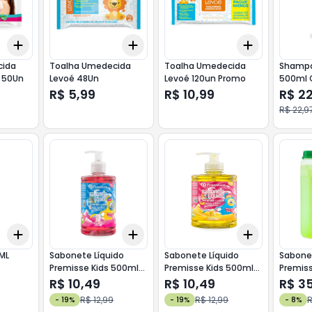
Add
Add
Add
+
3
+
5
+
10
+
3
+
5
+
10
+
3
+
5
+
cida
Toalha Umedecida
Toalha Umedecida
Shamp
a 50Un
Levoé 48Un
Levoé 120un Promo
500ml 
300ml 
R$ 5,99
R$ 10,99
R$ 2
R$ 22,9
Add
Add
Add
+
3
+
5
+
10
+
3
+
5
+
10
+
3
+
5
+
ML
Sabonete Líquido
Sabonete Líquido
Sabonet
Premisse Kids 500ml
Premisse Kids 500ml
Premiss
Tutti Frutti
Banana
Chá Ve
R$ 10,49
R$ 10,49
R$ 3
R$ 12,99
R$ 12,99
R
-
19
%
-
19
%
-
8
%