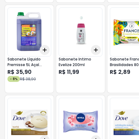
Add
Add
+
3
+
5
+
10
+
3
+
5
+
10
Sabonete Líquido
Sabonete Intimo
Sabonete Franc
Premisse 5L Açaí
Evelize 200ml
Brasilidades 8
Camomila
R$ 35,90
R$ 11,99
R$ 2,89
R$ 38,90
-
8
%