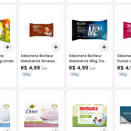
Add
Add
Add
+
3
+
5
+
10
+
3
+
5
+
10
+
3
+
5
+
is
Sabonete Biofleur
Sabonete Biofleur
Sabonet
0g Limão
Hidratante Ameixa
Hidratante 180g, For
Frutas 
180g
Men Sport
R$ 4,99
R$ 4,99
R$ 4
/
un
/
un
180g
180g
180g