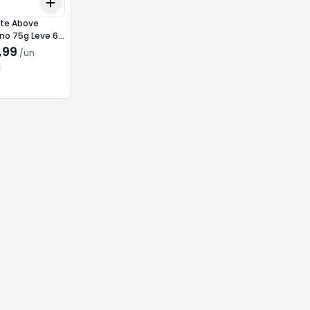
Add
10
+
3
+
5
+
10
te Above
no 75g Leve 6
4 Extreme
,99
/
un
ent