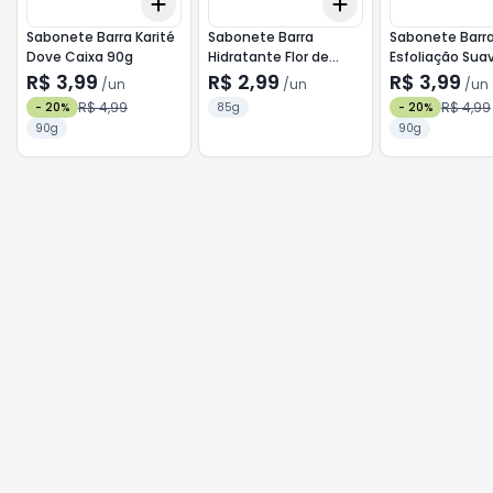
Add
Add
+
3
+
5
+
10
+
3
+
5
+
10
Sabonete Barra Karité
Sabonete Barra
Sabonete Barr
Dove Caixa 90g
Hidratante Flor de
Esfoliação Sua
Cerejeira & Óleos
Caixa 90g
R$ 3,99
R$ 2,99
R$ 3,99
/
un
/
un
/
un
Essenciais Nivea Flow
R$ 4,99
R$ 4,99
-
20
%
85g
-
20
%
Pack 85g
90g
90g