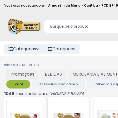
Você está navegando em:
Armazém da Maria - Curitiba
-
ROD BR 11
Categorias
Categorias
Início
HIGIENE E BELEZA
Promoções
BEBIDAS
MERCEARIA E ALIMEN
Todos
Acessórios para cabelo
Barbearia e de
1046
resultados para
"
HIGIENE E BELEZA
"