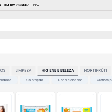
6 - KM 102
,
Curitiba
-
PR
TOS
LIMPEZA
HIGIENE E BELEZA
HORTIFRÚTI
pilacao
Coloração
Condicionador
Cremes p