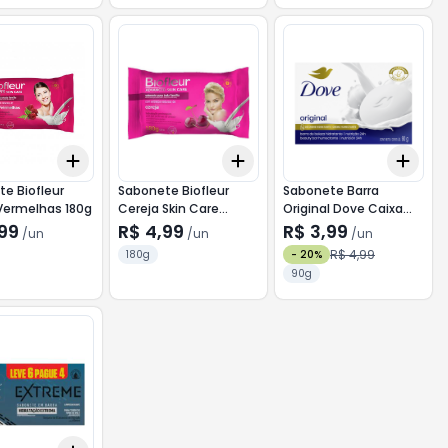
Add
Add
Add
10
+
3
+
5
+
10
+
3
+
5
+
10
+
3
e Biofleur
Sabonete Biofleur
Sabonete Barra
Vermelhas 180g
Cereja Skin Care
Original Dove Caixa
Cereja 180g
90g
,99
R$ 4,99
R$ 3,99
/
un
/
un
/
un
R$ 4,99
180g
-
20
%
90g