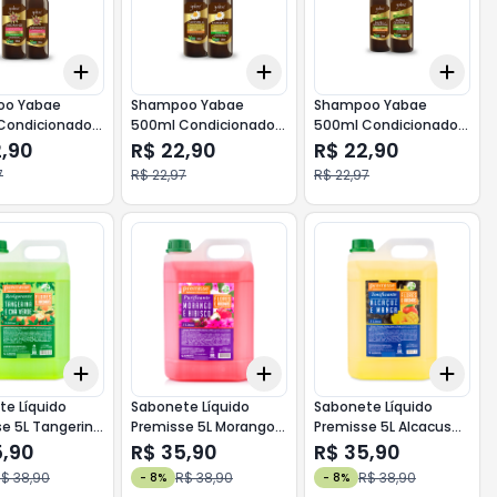
Add
Add
Add
10
+
3
+
5
+
10
+
3
+
5
+
10
+
3
oo Yabae
Shampoo Yabae
Shampoo Yabae
Condicionador
500ml Condicionador
500ml Condicionador
Jaborandi
300ml Camomila
300ml Bambu
2,90
R$ 22,90
R$ 22,90
7
R$ 22,97
R$ 22,97
Add
Add
Add
10
+
3
+
5
+
10
+
3
+
5
+
10
+
3
e Líquido
Sabonete Líquido
Sabonete Líquido
e 5L Tangerina
Premisse 5L Morango
Premisse 5L Alcacus
rde
Hibisco
Manga
5,90
R$ 35,90
R$ 35,90
$ 38,90
R$ 38,90
R$ 38,90
-
8
%
-
8
%