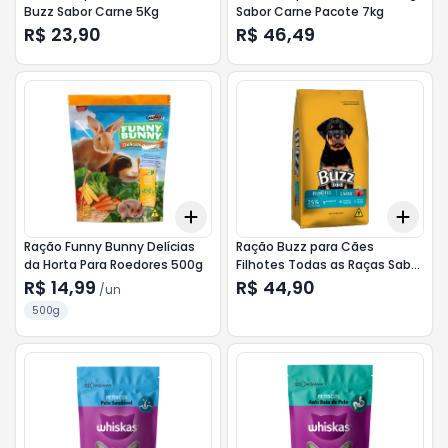
Buzz Sabor Carne 5Kg
Sabor Carne Pacote 7kg
R$ 23,90
R$ 46,49
Add
Add
+
3
+
5
+
10
+
3
Ração Funny Bunny Delícias
Ração Buzz para Cães
da Horta Para Roedores 500g
Filhotes Todas as Raças Sabor
Carne 5Kg
R$ 14,99
R$ 44,90
/
un
500g