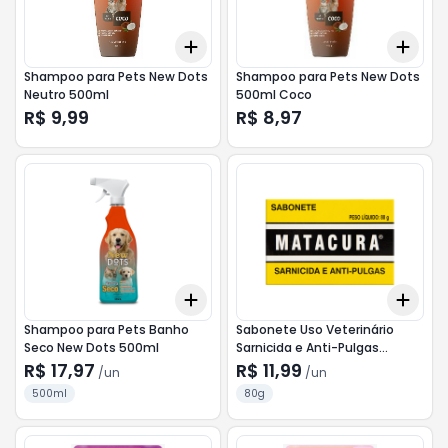
Add
Add
+
3
+
5
+
10
+
3
Shampoo para Pets New Dots
Shampoo para Pets New Dots
Neutro 500ml
500ml Coco
R$ 9,99
R$ 8,97
Add
Add
+
3
+
5
+
10
+
3
Shampoo para Pets Banho
Sabonete Uso Veterinário
Seco New Dots 500ml
Sarnicida e Anti-Pulgas
Matacura Caixa 80g
R$ 17,97
R$ 11,99
/
un
/
un
500ml
80g