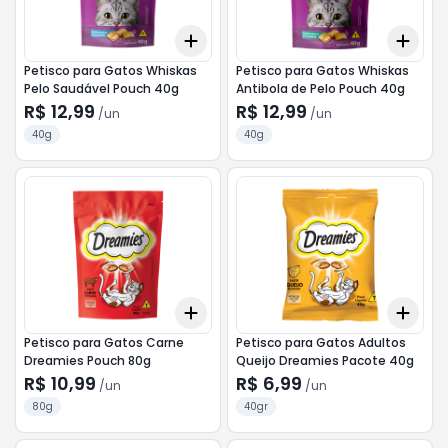
Add
Add
+
3
+
5
+
10
+
3
Petisco para Gatos Whiskas
Petisco para Gatos Whiskas
Pelo Saudável Pouch 40g
Antibola de Pelo Pouch 40g
R$ 12,99
R$ 12,99
/
un
/
un
40g
40g
Add
Add
+
3
+
5
+
10
+
3
Petisco para Gatos Carne
Petisco para Gatos Adultos
Dreamies Pouch 80g
Queijo Dreamies Pacote 40g
R$ 10,99
R$ 6,99
/
un
/
un
80g
40gr