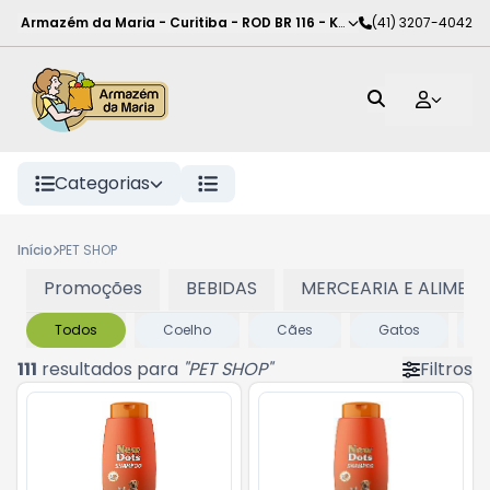
Armazém da Maria - Curitiba
-
ROD BR 116 - KM 102
(41) 3207-4042
,
Curitiba
-
PR
Categorias
Início
PET SHOP
Promoções
BEBIDAS
MERCEARIA E ALIMEN
Todos
Coelho
Cães
Gatos
111
resultados para
"
PET SHOP
"
Filtros