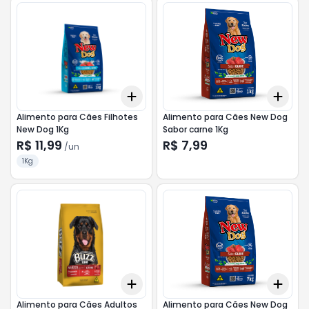
Add
Add
+
3
+
5
+
10
+
3
Alimento para Cães Filhotes
Alimento para Cães New Dog
New Dog 1Kg
Sabor carne 1Kg
R$ 11,99
R$ 7,99
/
un
1Kg
Add
Add
+
3
+
5
+
10
+
3
Alimento para Cães Adultos
Alimento para Cães New Dog