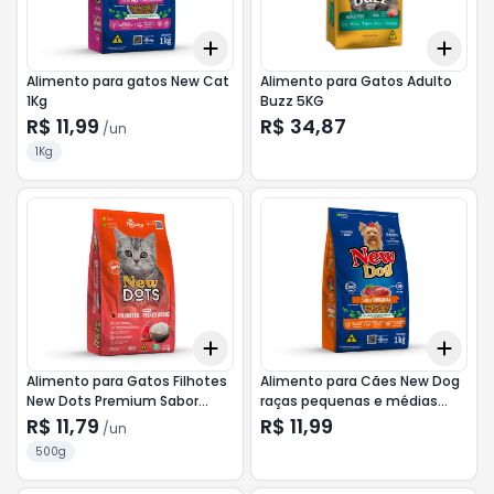
Add
Add
+
3
+
5
+
10
+
3
Alimento para gatos New Cat
Alimento para Gatos Adulto
1Kg
Buzz 5KG
R$ 11,99
R$ 34,87
/
un
1Kg
Add
Add
+
3
+
5
+
10
+
3
Alimento para Gatos Filhotes
Alimento para Cães New Dog
New Dots Premium Sabor
raças pequenas e médias
Peixe e Arroz 500g
sabor carne 1Kg
R$ 11,79
R$ 11,99
/
un
500g