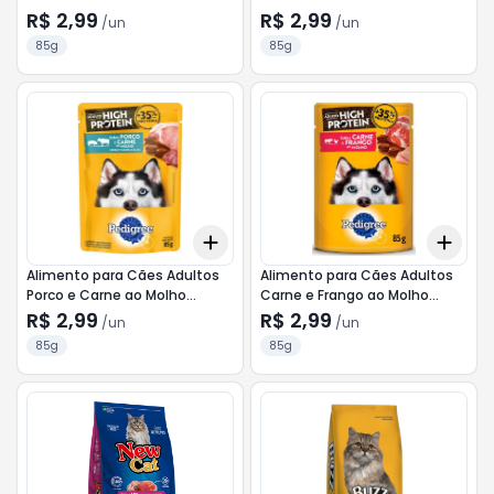
Molho Whiskas Sachê 85g
Sachê 85g
R$ 2,99
R$ 2,99
/
un
/
un
85g
85g
Add
Add
+
3
+
5
+
10
+
3
Alimento para Cães Adultos
Alimento para Cães Adultos
Porco e Carne ao Molho
Carne e Frango ao Molho
Pedigree High Protein Sachê
Pedigree High Protein Sachê
R$ 2,99
R$ 2,99
/
un
/
un
85g
85g
85g
85g