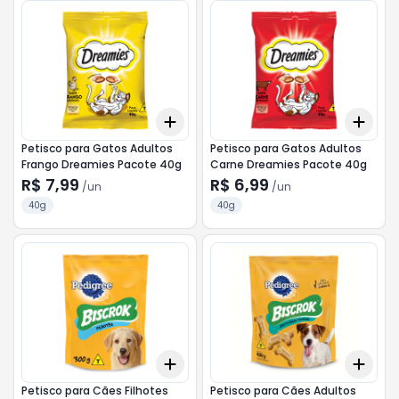
Add
Add
+
3
+
5
+
10
+
3
Petisco para Gatos Adultos
Petisco para Gatos Adultos
Frango Dreamies Pacote 40g
Carne Dreamies Pacote 40g
R$ 7,99
R$ 6,99
/
un
/
un
40g
40g
Add
Add
+
3
+
5
+
10
+
3
Petisco para Cães Filhotes
Petisco para Cães Adultos