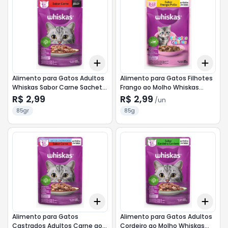
Add
Add
+
3
+
5
+
10
+
3
Alimento para Gatos Adultos
Alimento para Gatos Filhotes
Whiskas Sabor Carne Sachet
Frango ao Molho Whiskas
85G
Sachê 85g
R$ 2,99
R$ 2,99
/
un
85gr
85g
Add
Add
+
3
+
5
+
10
+
3
Alimento para Gatos
Alimento para Gatos Adultos
Castrados Adultos Carne ao
Cordeiro ao Molho Whiskas