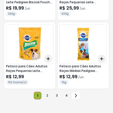
Leite Pedigree Biscrok Pouch
Raças Pequenas Leite
300g
Pedigree Biscrok Pouch 500g
R$ 19,99
R$ 25,99
/
un
/
un
300g
500g
Add
Add
+
3
+
5
+
10
+
3
Petisco para Cães Adultos
Petisco para Cães Adultos
Raças Pequenas Leite
Raças Médias Pedigree
Pedigree Biscrok Pouch 150g
Dentastix Pacote 77g 3
R$ 12,99
R$ 12,99
/
un
Unidades
150 Grama(s)
75g
1
2
3
4