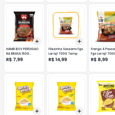
Add
Add
+
3
+
5
+
10
+
3
+
5
+
10
HAMB BOV PERDIGAO
Filezinho Sassami Fgo
Frango A Passa
NA BRASA 150G
Lar Iqf 700G Temp
Fgo Lar Iqf 70
PICANHA
R$ 7,99
R$ 14,99
R$ 8,99
Add
Add
+
3
+
5
+
10
+
3
+
5
+
10