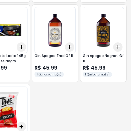
Add
Add
Add
10
+
3
+
5
+
10
+
3
+
5
+
10
+
3
ate Lacta 145g
Gin Apogee Trad Gf 1L
Gin Apogee Negroni Gf
te Negro
1L
,99
R$ 45,99
R$ 45,99
1 Quilograma(s)
1 Quilograma(s)
Add
10
+
3
+
5
+
10