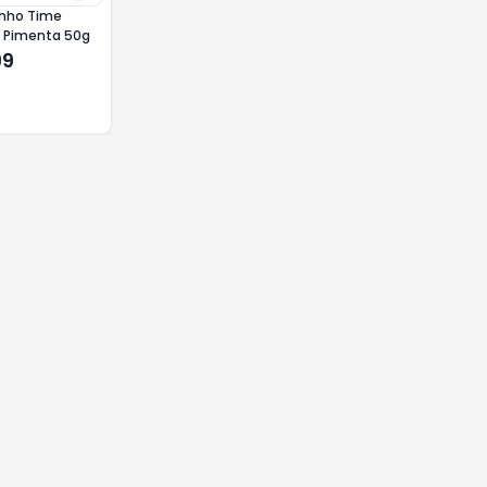
inho Time
 Pimenta 50g
99