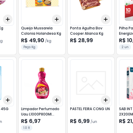
Add
Add
Add
+
3
kg
+
5
kg
+
12.3
kg
+
20.5
kg
+
3
+
5
+
Kg
Queijo Mussarela
Ponta Agulha Bov
Pilha Pa
Colonia Holandesa Kg
Cooper Alianca Kg
Energiz
Tamanh
R$ 49,90
R$ 28,99
R$ 10
kg
/
kg
unidad
Peça Kg
2 un
Add
Add
Add
+
3
+
5
+
10
+
3
+
5
+
10
+
3
+
5
+
L 45G
Limpador Perfumado
PASTEL FEIRA CONG UN
SAB IN
Uau L1000P800Ml
2X200M
Requinte
R$ 6,97
R$ 6,99
R$ 21
n
/
un
1.0 lt