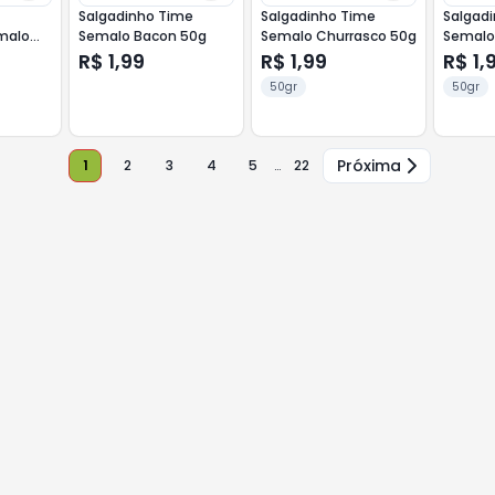
Salgadinho Time
Salgadinho Time
Salgad
malo
Semalo Bacon 50g
Semalo Churrasco 50g
Semalo
a
R$ 1,99
R$ 1,99
R$ 1,
50gr
50gr
Próxima
1
2
3
4
5
…
22