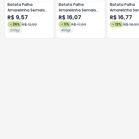
Batata Palha
Batata Palha
Batata Palha
Amarelinha Semalo
Amarelinha Semalo
Amarelinha Se
200G
400G
400G Extra Fin
R$ 9,57
R$ 16,07
R$ 16,77
R$ 12,99
R$ 17,99
R$ 18,99
-
26
%
-
11
%
-
12
%
200gr
400gr