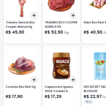
Add
Add
+
3
+
5
+
10
+
3
kg
+
5
kg
Traseiro Serrote Bov
TRASEIRO BOV COOPER
Rabo Bov Resf 
Cooper Alianca Kg
ALIANCA KG
R$ 45,90
R$ 52,90
R$ 40,90
/
kg
/
Add
Add
+
3
+
5
+
10
+
3
+
5
+
10
Coracao Bov Resf Kg
Cappuccino Iguacu
DES SECRET GE
200G Cookies N
BLOSSOM
Cream
R$ 17,90
R$ 17,29
R$ 22,97
/
u
45 G