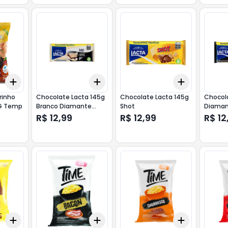
Add
Add
Add
+
3
+
5
+
10
+
3
+
5
+
10
+
3
+
5
+
rinho
Chocolate Lacta 145g
Chocolate Lacta 145g
Chocol
0G Temp
Branco Diamante
Shot
Diaman
Negro
R$ 12,99
R$ 12,99
R$ 12
Add
Add
Add
+
3
+
5
+
10
+
3
+
5
+
10
+
3
+
5
+