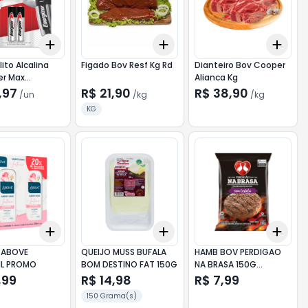
Add
Add
Add
10
+
3
+
5
+
10
+
3
kg
+
5
kg
+
3
lito Alcalina
Figado Bov Resf Kg Rd
Dianteiro Bov Cooper
er Max
Alianca Kg
o AAA 2
,97
R$ 21,90
R$ 38,90
/
un
/
kg
/
kg
es
KG
Add
Add
Add
10
+
3
+
5
+
10
+
3
+
5
+
10
+
3
T ABOVE
QUEIJO MUSS BUFALA
HAMB BOV PERDIGAO
L PROMO
BOM DESTINO FAT 150G
NA BRASA 150G
COSTELA
,99
R$ 14,98
R$ 7,99
150 Grama(s)