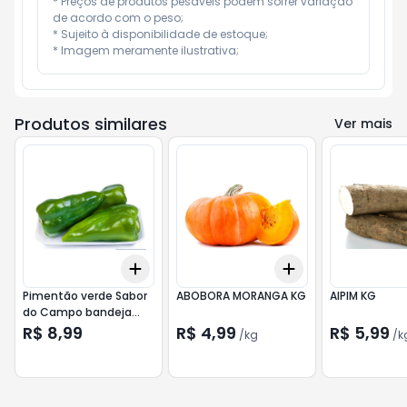
* Preços de produtos pesáveis podem sofrer variação 
de acordo com o peso;

* Sujeito à disponibilidade de estoque;

* Imagem meramente ilustrativa;
Produtos similares
Ver mais
Add
Add
+
3
+
5
+
10
+
7.5
kg
+
12.5
kg
Pimentão verde Sabor
ABOBORA MORANGA KG
AIPIM KG
do Campo bandeja
300g
R$ 8,99
R$ 4,99
R$ 5,99
/
kg
/
k