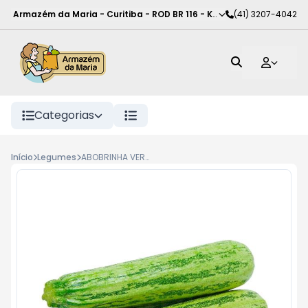
Armazém da Maria - Curitiba
-
ROD BR 116 - KM 102
(41) 3207-4042
,
Curitiba
-
PR
Categorias
Início
Legumes
ABOBRINHA VERDE KG