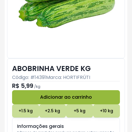
ABOBRINHA VERDE KG
Código: #
14391
Marca:
HORTIFRÚTI
R$ 5,99
/
kg
Adicionar ao carrinho
Subtotal:
R$ 0
+
1.5
kg
+
2.5
kg
+
5
kg
+
10
kg
Informações gerais