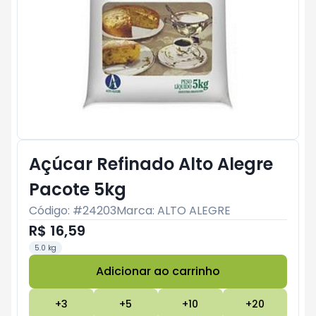
Açúcar Refinado Alto Alegre
Pacote 5kg
Código: #
24203
Marca:
ALTO ALEGRE
R$ 16,59
5.0 kg
Adicionar ao carrinho
Subtotal:
R$ 0
+
3
+
5
+
10
+
20