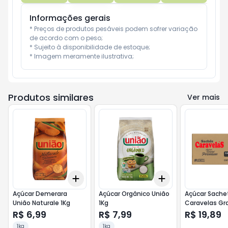
Informações gerais
* Preços de produtos pesáveis podem sofrer variação 
de acordo com o peso;

* Sujeito à disponibilidade de estoque;

* Imagem meramente ilustrativa;
Produtos similares
Ver mais
Add
Add
+
3
+
5
+
10
+
3
+
5
+
10
Açúcar Demerara
Açúcar Orgânico União
Açúcar Sache
União Naturale 1Kg
1Kg
Caravelas Gr
400X5G
R$ 6,99
R$ 7,99
R$ 19,89
1kg
1kg