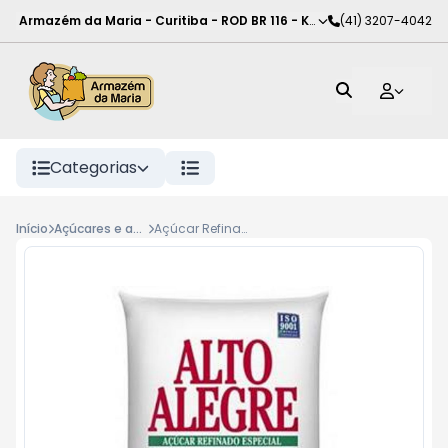
Armazém da Maria - Curitiba
-
ROD BR 116 - KM 102
(41) 3207-4042
,
Curitiba
-
PR
Categorias
Início
Açúcares e adoçantes
Açúcar Refinado Alto Alegre Pacote 5kg