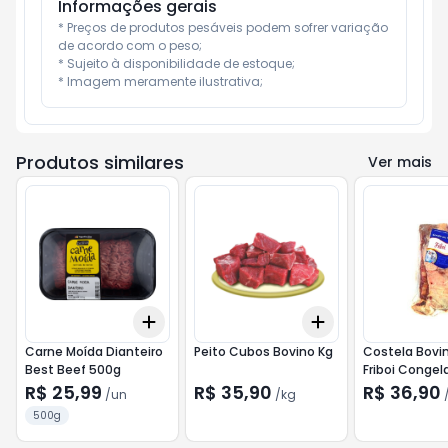
Informações gerais
* Preços de produtos pesáveis podem sofrer variação 
de acordo com o peso;

* Sujeito à disponibilidade de estoque;

* Imagem meramente ilustrativa;
Produtos similares
Ver mais
Add
Add
+
3
+
5
+
10
+
1.5
kg
+
2.5
kg
Carne Moída Dianteiro
Peito Cubos Bovino Kg
Costela Bovin
Best Beef 500g
Friboi Congel
R$ 25,99
R$ 35,90
R$ 36,90
/
un
/
kg
500g