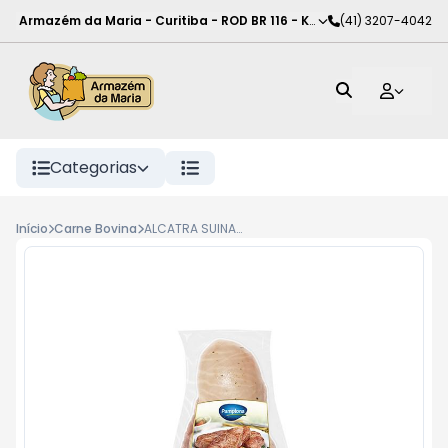
Armazém da Maria - Curitiba
-
ROD BR 116 - KM 102
(41) 3207-4042
,
Curitiba
-
PR
Categorias
Início
Carne Bovina
ALCATRA SUINA PAMPLONA TEMP RESF KG