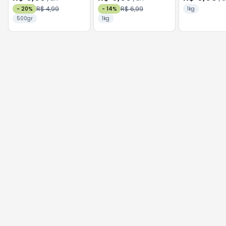
R$ 4,99
R$ 6,99
-
20
%
-
14
%
1kg
500gr
1kg