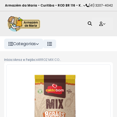
Armazém da Maria - Curitiba
-
ROD BR 116 - KM 102
(41) 3207-4042
,
Curitiba
-
PR
Categorias
Início
Arroz e Feijão
ARROZ MIX COMPLETO CALDO BOM GOUR 400G