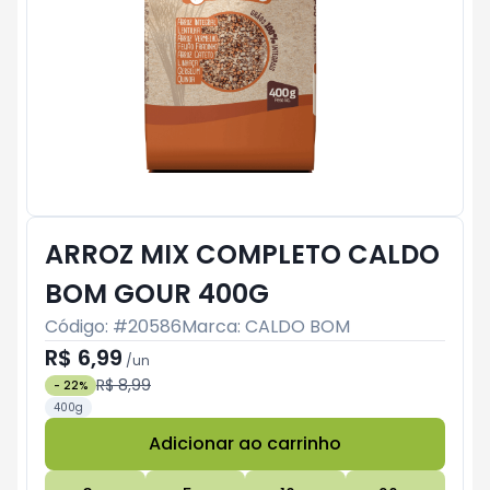
ARROZ MIX COMPLETO CALDO
BOM GOUR 400G
Código: #
20586
Marca:
CALDO BOM
R$ 6,99
/
un
R$ 8,99
-
22
%
400g
Adicionar ao carrinho
Subtotal:
R$ 0