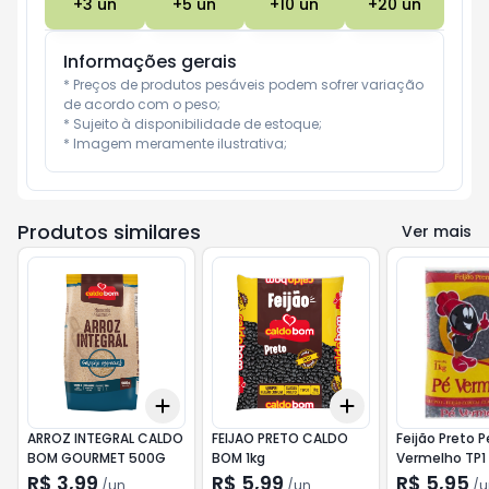
+
3
un
+
5
un
+
10
un
+
20
un
Informações gerais
* Preços de produtos pesáveis podem sofrer variação 
de acordo com o peso;

* Sujeito à disponibilidade de estoque;

* Imagem meramente ilustrativa;
Produtos similares
Ver mais
Add
Add
+
3
+
5
+
10
+
3
+
5
+
10
ARROZ INTEGRAL CALDO
FEIJAO PRETO CALDO
Feijão Preto P
BOM GOURMET 500G
BOM 1kg
Vermelho TP1 
R$ 3,99
R$ 5,99
R$ 5,95
/
un
/
un
/
u