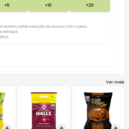
+
5
+
10
+
20
eis podem sofrer variação de acordo com o peso;

e estoque;

tiva;
Ver mais
Add
Add
Add
+
3
+
5
+
10
+
3
+
5
+
10
+
0.