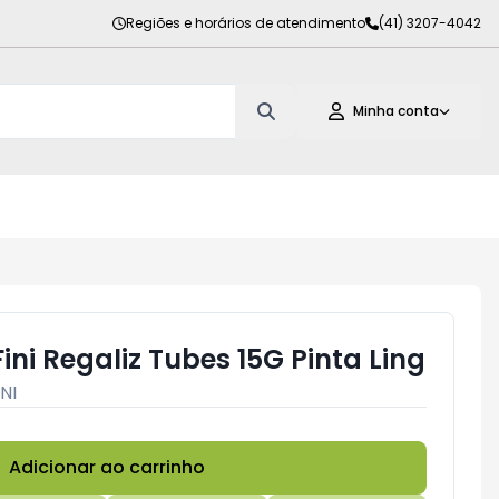
Regiões e horários de atendimento
(41) 3207-4042
Minha conta
ni Regaliz Tubes 15G Pinta Ling
INI
Adicionar ao carrinho
Subtotal:
R$ 0,00