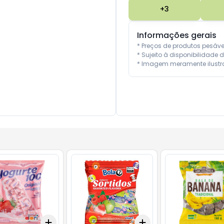
+
3
Informações gerais
* Preços de produtos pesáv
* Sujeito à disponibilidade d
* Imagem meramente ilustra
Add
Add
10
+
3
+
5
+
10
+
3
+
5
+
10