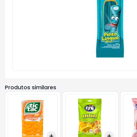
Produtos similares
Add
Add
+
3
+
5
+
10
+
3
+
5
+