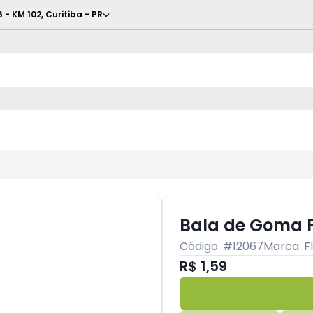
6 - KM 102
,
Curitiba
-
PR
Bala de Goma Fi
Código: #
12067
Marca:
F
R$ 1,59