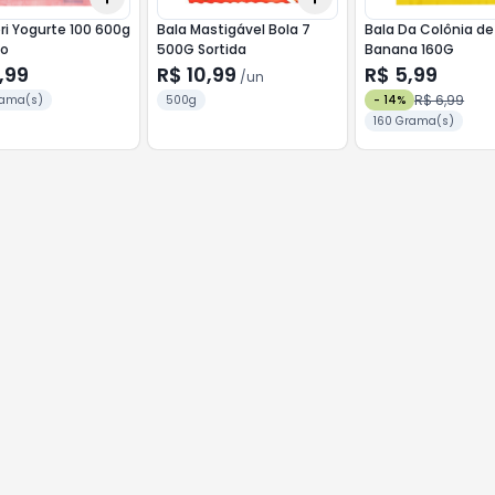
ri Yogurte 100 600g
Bala Mastigável Bola 7
Bala Da Colônia de
o
500G Sortida
Banana 160G
,99
R$ 10,99
R$ 5,99
/
un
R$ 6,99
rama(s)
500g
-
14
%
160 Grama(s)