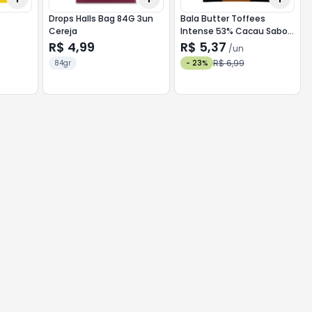
Drops Halls Bag 84G 3un
Bala Butter Toffees
Cereja
Intense 53% Cacau Sabor
Menta Com Recheio de
R$ 4,99
R$ 5,37
/
un
Choco
R$ 6,99
84gr
-
23
%