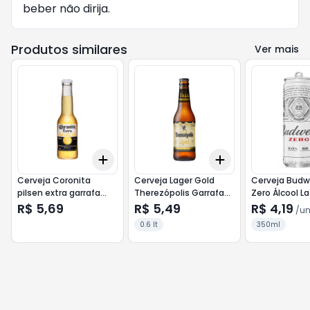
beber não dirija.
Produtos similares
Ver mais
Add
Add
+
3
+
5
+
10
+
3
+
5
+
10
Cerveja Coronita
Cerveja Lager Gold
Cerveja Budw
pilsen extra garrafa
Therezópolis Garrafa
Zero Álcool La
210ml
355ml
350ml
R$ 5,69
R$ 5,49
R$ 4,19
/
u
0.6 lt
350ml