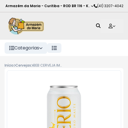
Armazém da Maria - Curitiba
-
ROD BR 116 - KM 102
(41) 3207-4042
,
Curitiba
-
PR
Categorias
Início
Cervejas
BEB CERVEJA IMPERIO PURO MALTE LT, 473ML