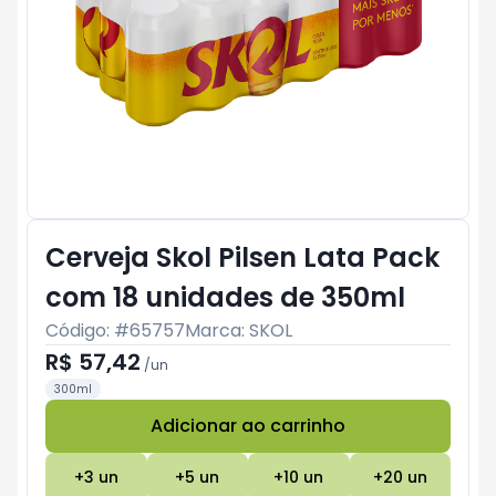
Cerveja Skol Pilsen Lata Pack
com 18 unidades de 350ml
Código: #
65757
Marca:
SKOL
R$ 57,42
/
un
300ml
Adicionar ao carrinho
Subtotal:
R$ 0
+
3
un
+
5
un
+
10
un
+
20
un