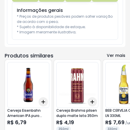
Informações gerais
* Preços de produtos pesáveis podem sofrer variação 
de acordo com o peso;

* Sujeito à disponibilidade de estoque;

* Imagem meramente ilustrativa;
Produtos similares
Ver mais
Add
Add
+
3
+
5
+
10
+
3
+
5
+
10
Cerveja Eisenbahn
Cerveja Brahma pilsen
BEB CERVEJA
American IPA puro
duplo malte lata 350m
LN 330ML
malte 355ml
R$ 6,79
R$ 4,19
R$ 7,69
/
u
350ml
330ml