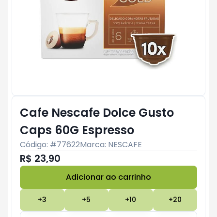
Cafe Nescafe Dolce Gusto
Caps 60G Espresso
Código: #
77622
Marca:
NESCAFE
R$ 23,90
Adicionar ao carrinho
Subtotal:
R$ 0
+
3
+
5
+
10
+
20