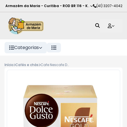
Armazém da Maria - Curitiba
-
ROD BR 116 - KM 102
(41) 3207-4042
,
Curitiba
-
PR
Categorias
Início
Cafés e chás
Cafe Nescafe Dolce Gusto Caps 60G Espresso