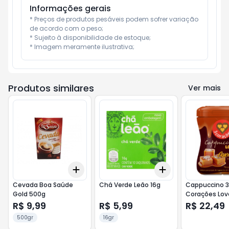
Informações gerais
* Preços de produtos pesáveis podem sofrer variação 
de acordo com o peso;

* Sujeito à disponibilidade de estoque;

* Imagem meramente ilustrativa;
Produtos similares
Ver mais
Add
Add
+
3
+
5
+
10
+
3
+
5
+
10
Cevada Boa Saúde
Chá Verde Leão 16g
Cappuccino 3
Gold 500g
Corações Lov
Caramelo Sal
R$ 9,99
R$ 5,99
R$ 22,49
500gr
16gr