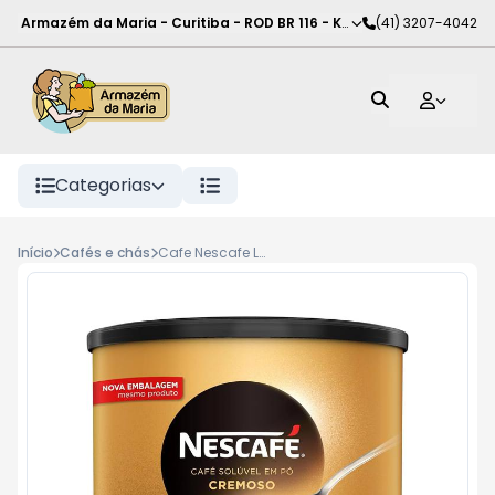
Armazém da Maria - Curitiba
-
ROD BR 116 - KM 102
(41) 3207-4042
,
Curitiba
-
PR
Categorias
Início
Cafés e chás
Cafe Nescafe Lt 150G Dolca Cremoso