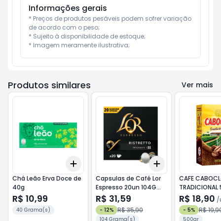
Informações gerais
* Preços de produtos pesáveis podem sofrer variação 
de acordo com o peso;

* Sujeito à disponibilidade de estoque;

* Imagem meramente ilustrativa;
Produtos similares
Ver mais
Add
Add
+
3
+
5
+
10
+
3
+
5
+
10
Chá Leão Erva Doce de
Capsulas de Café Lor
CAFE CABOC
40g
Espresso 20un 104G
TRADICIONAL
Ristretto
R$ 10,99
R$ 31,59
R$ 18,90
/
R$ 35,90
R$ 19,9
40 Grama(s)
-
12
%
-
5
%
104 Grama(s)
500gr