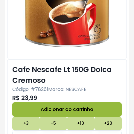
Cafe Nescafe Lt 150G Dolca
Cremoso
Código: #
78261
Marca:
NESCAFE
R$ 23,99
Adicionar ao carrinho
Subtotal:
R$ 0
+
3
+
5
+
10
+
20