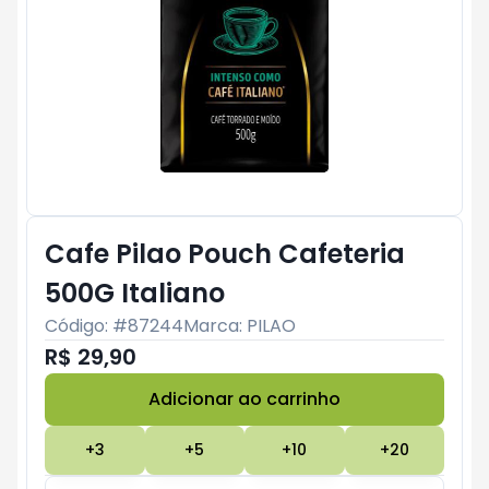
Cafe Pilao Pouch Cafeteria
500G Italiano
Código: #
87244
Marca:
PILAO
R$ 29,90
Adicionar ao carrinho
Subtotal:
R$ 0
+
3
+
5
+
10
+
20