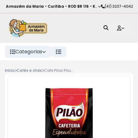
Armazém da Maria - Curitiba
-
ROD BR 116 - KM 102
(41) 3207-4042
,
Curitiba
-
PR
Categorias
Início
Cafés e chás
Cafe Pilao Pouch Cafeteria 500G Italiano