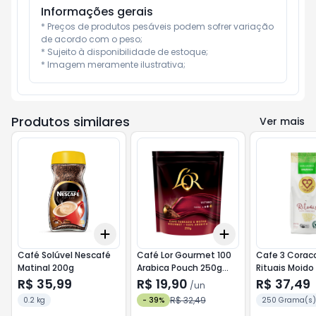
Informações gerais
* Preços de produtos pesáveis podem sofrer variação 
de acordo com o peso;

* Sujeito à disponibilidade de estoque;

* Imagem meramente ilustrativa;
Produtos similares
Ver mais
Add
Add
+
3
+
5
+
10
+
3
+
5
+
10
Café Solúvel Nescafé
Café Lor Gourmet 100
Cafe 3 Corac
Matinal 200g
Arabica Pouch 250g
Rituais Moido
Ultimo
250G
R$ 35,99
R$ 19,90
R$ 37,49
/
un
R$ 32,49
0.2 kg
-
39
%
250 Grama(s)