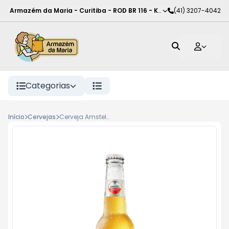
Armazém da Maria - Curitiba
-
ROD BR 116 - KM 102
(41) 3207-4042
,
Curitiba
-
PR
Categorias
Início
Cervejas
Cerveja Amstel Long Neck 275ml Ultra