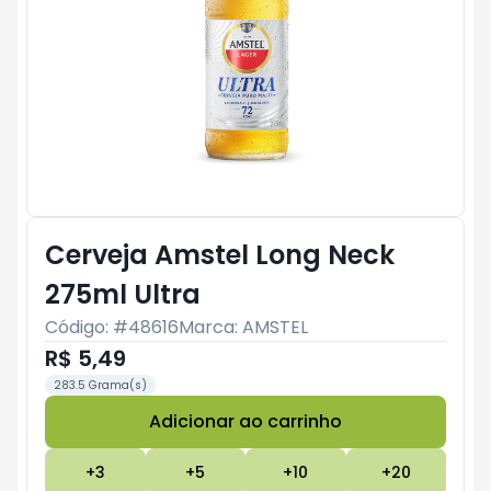
Cerveja Amstel Long Neck
275ml Ultra
Código: #
48616
Marca:
AMSTEL
R$ 5,49
283.5 Grama(s)
Adicionar ao carrinho
Subtotal:
R$ 0
+
3
+
5
+
10
+
20