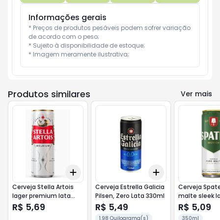
Informações gerais
* Preços de produtos pesáveis podem sofrer variação 
de acordo com o peso;

* Sujeito à disponibilidade de estoque;

* Imagem meramente ilustrativa;
Produtos similares
Ver mais
Add
Add
+
3
+
5
+
10
+
3
+
5
+
10
Cerveja Stella Artois
Cerveja Estrella Galicia
Cerveja Spat
lager premium lata
Pilsen, Zero Lata 330ml
malte sleek l
350ml
R$ 5,69
R$ 5,49
R$ 5,09
1.98 Quilograma(s)
350ml