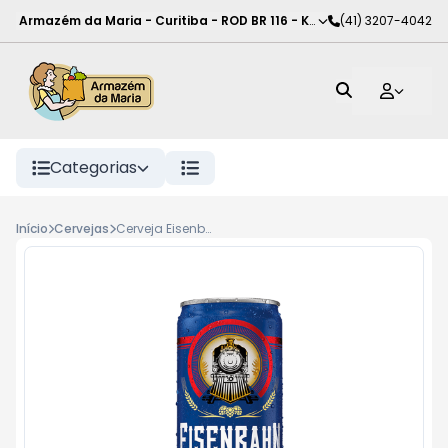
Armazém da Maria - Curitiba
-
ROD BR 116 - KM 102
(41) 3207-4042
,
Curitiba
-
PR
Categorias
Início
Cervejas
Cerveja Eisenbahn American IPA lata 350ml