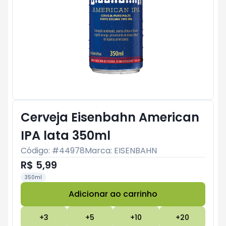
Cerveja Eisenbahn American
IPA lata 350ml
Código: #
44978
Marca:
EISENBAHN
R$ 5,99
350ml
Adicionar ao carrinho
Subtotal:
R$ 0
+
3
+
5
+
10
+
20