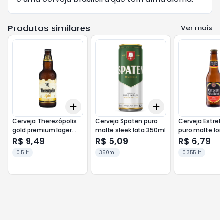
Produtos similares
Ver mais
Add
Add
+
3
+
5
+
10
+
3
+
5
+
10
Cerveja Therezópolis
Cerveja Spaten puro
Cerveja Estrel
gold premium lager
malte sleek lata 350ml
puro malte lo
500ml
355ml
R$ 9,49
R$ 5,09
R$ 6,79
0.5 lt
350ml
0.355 lt