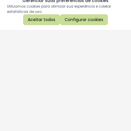
Gerenciar suas preferências de cookies
Utilizamos cookies para otimizar sua experiência e coletar
estatísticas de uso.
Aceitar todos
Configurar cookies
Aproveite as nossas promoções!
Cadastre seu e-mail e receba ofertas exclusivas.
QUERO RECEBER