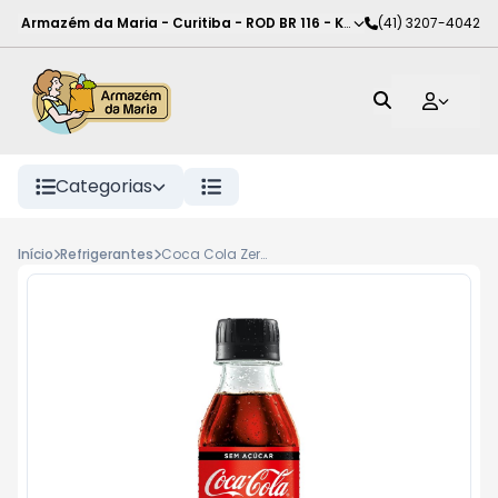
Armazém da Maria - Curitiba
-
ROD BR 116 - KM 102
(41) 3207-4042
,
Curitiba
-
PR
Categorias
Início
Refrigerantes
Coca Cola Zero Pet 200ml