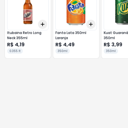
Add
Add
+
3
+
5
+
10
+
3
+
5
+
10
Itubaina Retro Long
Fanta Lata 350ml
Kuat Guaraná
Neck 355ml
Laranja
350ml
R$ 4,19
R$ 4,49
R$ 3,99
0.355 lt
350ml
350ml