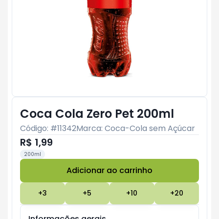
Coca Cola Zero Pet 200ml
Código: #
11342
Marca:
Coca-Cola sem Açúcar
R$ 1,99
200ml
Adicionar ao carrinho
Subtotal:
R$ 0
+
3
+
5
+
10
+
20
Informações gerais