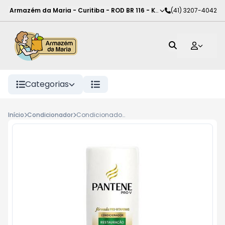
Armazém da Maria - Curitiba
-
ROD BR 116 - KM 102
(41) 3207-4042
,
Curitiba
-
PR
Categorias
Início
Condicionador
Condicionador Pantene 400ml, Restauracao