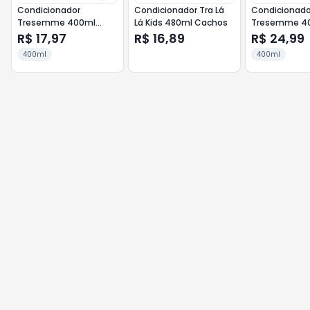
Condicionador
Condicionador Tra Lá
Condicionado
Tresemme 400ml
Lá Kids 480ml Cachos
Tresemme 40
Detox Capilar
Hidrat Profun
R$ 17,97
R$ 16,89
R$ 24,99
400ml
400ml