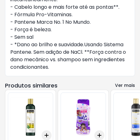
- Cabelo longo e mais forte até as pontas**.

- Fórmula Pro-Vitaminas.

- Pantene Marca No. 1 No Mundo.

- Força é beleza.

- Sem sal

- *Dano ao brilho e suavidade.Usando Sistema 
Pantene. Sem adição de NaCl. **Força contra o 
dano mecânico vs. shampoo sem ingredientes 
condicionantes.
Produtos similares
Ver mais
Add
Add
+
3
+
5
+
10
+
3
+
5
+
10