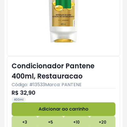
Condicionador Pantene
400ml, Restauracao
Código: #
13533
Marca:
PANTENE
R$ 32,90
400ml
Adicionar ao carrinho
Subtotal:
R$ 0
+
3
+
5
+
10
+
20