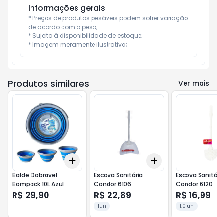
Informações gerais
* Preços de produtos pesáveis podem sofrer variação 
de acordo com o peso;

* Sujeito à disponibilidade de estoque;

* Imagem meramente ilustrativa;
Produtos similares
Ver mais
Add
Add
+
3
+
5
+
10
+
3
+
5
+
10
Balde Dobravel
Escova Sanitária
Escova Sanitá
Bompack 10L Azul
Condor 6106
Condor 6120
R$ 29,90
R$ 22,89
R$ 16,99
1un
1.0 un