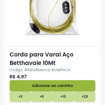
Corda para Varal Aço
Betthavale 10Mt
Código: #
56149
Marca:
BOMPACK
R$ 4,97
Adicionar ao carrinho
Subtotal:
R$ 0
+
3
+
5
+
10
+
20