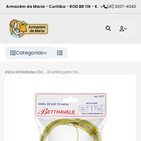
Armazém da Maria - Curitiba
-
ROD BR 116 - KM 102
(41) 3207-4042
,
Curitiba
-
PR
Categorias
Início
Utilidades Domésticas
Corda para Varal Aço Betthavale 10Mt