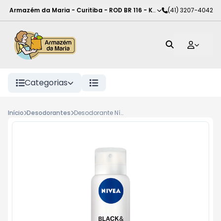
Armazém da Maria - Curitiba
-
ROD BR 116 - KM 102
(41) 3207-4042
,
Curitiba
-
PR
Categorias
Início
Desodorantes
Desodorante Nívea Aéro Feminino 150ml, Bw Fresh