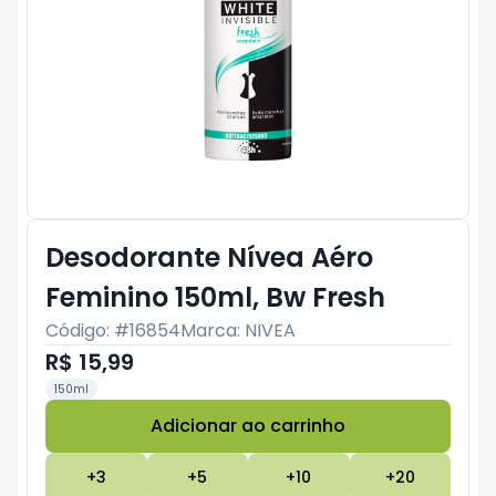
Desodorante Nívea Aéro
Feminino 150ml, Bw Fresh
Código: #
16854
Marca:
NIVEA
R$ 15,99
150ml
Adicionar ao carrinho
Subtotal:
R$ 0
+
3
+
5
+
10
+
20