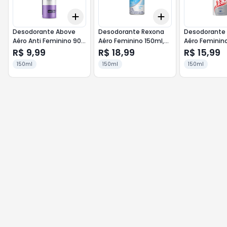
Add
Add
+
3
+
5
+
10
+
3
+
5
+
10
Desodorante Above
Desodorante Rexona
Desodorante 
Aéro Anti Feminino 90g
Aéro Feminino 150ml,
Aéro Feminino
Fresh
Cotton
Dry Comfort
R$ 9,99
R$ 18,99
R$ 15,99
150ml
150ml
150ml