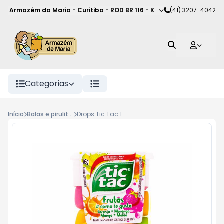
Armazém da Maria - Curitiba
-
ROD BR 116 - KM 102
(41) 3207-4042
,
Curitiba
-
PR
Categorias
Início
Balas e pirulitos
Drops Tic Tac 14,5G Frutas