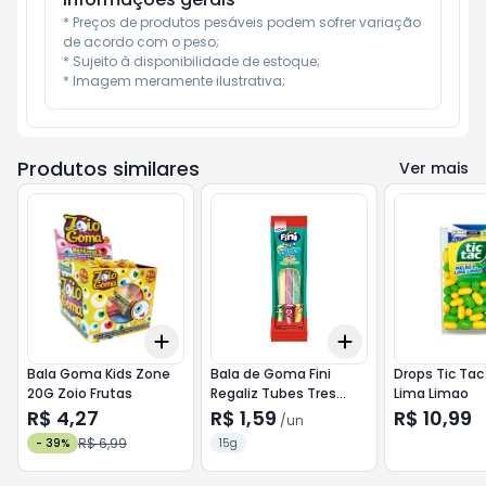
* Preços de produtos pesáveis podem sofrer variação 
de acordo com o peso;

* Sujeito à disponibilidade de estoque;

* Imagem meramente ilustrativa;
Produtos similares
Ver mais
Add
Add
+
3
+
5
+
10
+
3
+
5
+
10
Bala Goma Kids Zone
Bala de Goma Fini
Drops Tic Tac
20G Zoio Frutas
Regaliz Tubes Tres
Lima Limao
Cores 15g
R$ 4,27
R$ 1,59
R$ 10,99
/
un
R$ 6,99
-
39
%
15g