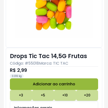
Drops Tic Tac 14,5G Frutas
Código: #
55018
Marca:
TIC TAC
R$ 2,99
0.016 kg
Adicionar ao carrinho
Subtotal:
R$ 0
+
3
+
5
+
10
+
20
Informações gerais