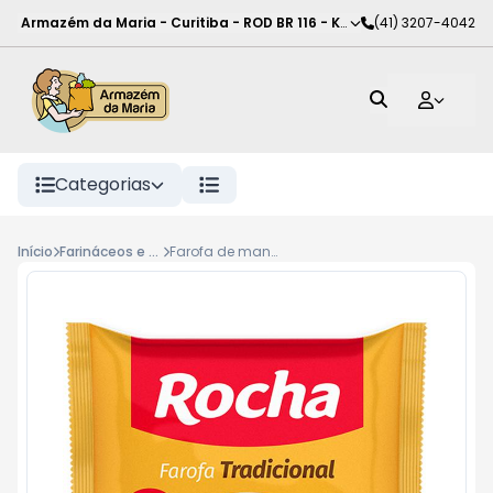
Armazém da Maria - Curitiba
-
ROD BR 116 - KM 102
(41) 3207-4042
,
Curitiba
-
PR
Categorias
Início
Farináceos e amidos
Farofa de mandioca Rocha tradicional 400g