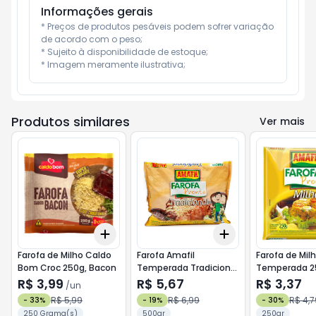
Informações gerais
* Preços de produtos pesáveis podem sofrer variação 
de acordo com o peso;

* Sujeito à disponibilidade de estoque;

* Imagem meramente ilustrativa;
Produtos similares
Ver mais
Add
Add
+
3
+
5
+
10
+
3
+
5
+
10
Farofa de Milho Caldo
Farofa Amafil
Farofa de Mil
Bom Croc 250g, Bacon
Temperada Tradicional
Temperada 2
500g
R$ 3,99
R$ 5,67
R$ 3,37
/
un
R$ 5,99
R$ 6,99
R$ 4,7
-
33
%
-
19
%
-
30
%
250 Grama(s)
500gr
250gr