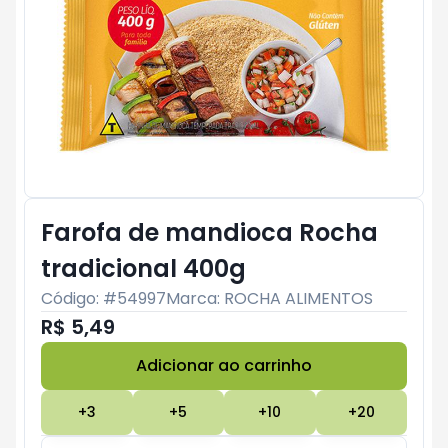
Farofa de mandioca Rocha
tradicional 400g
Código: #
54997
Marca:
ROCHA ALIMENTOS
R$ 5,49
Adicionar ao carrinho
Subtotal:
R$ 0
+
3
+
5
+
10
+
20