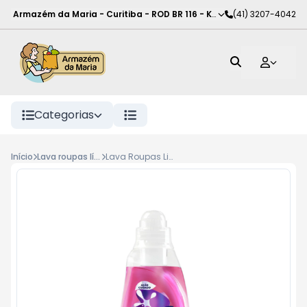
Armazém da Maria - Curitiba
-
ROD BR 116 - KM 102
(41) 3207-4042
,
Curitiba
-
PR
Categorias
Início
Lava roupas líquido
Lava Roupas Liq Omo C Rap 750Ml Cuidado