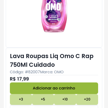
Lava Roupas Liq Omo C Rap
750Ml Cuidado
Código: #
82007
Marca:
OMO
R$ 17,99
Adicionar ao carrinho
Subtotal:
R$ 0
+
3
+
5
+
10
+
20