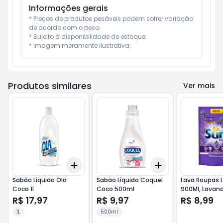
Informações gerais
* Preços de produtos pesáveis podem sofrer variação 
de acordo com o peso;

* Sujeito à disponibilidade de estoque;

* Imagem meramente ilustrativa;
Produtos similares
Ver mais
Add
Add
+
3
+
5
+
10
+
3
+
5
+
10
Sabão Líquido Ola
Sabão Líquido Coquel
Lava Roupas L
Coco 1l
Coco 500ml
900Ml, Lavan
R$ 17,97
R$ 9,97
R$ 8,99
1L
500ml