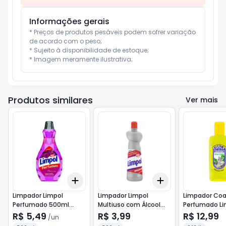
Informações gerais
* Preços de produtos pesáveis podem sofrer variação 
de acordo com o peso;

* Sujeito à disponibilidade de estoque;

* Imagem meramente ilustrativa;
Produtos similares
Ver mais
Add
Add
+
3
+
5
+
10
+
3
+
5
+
10
Limpador Limpol
Limpador Limpol
Limpador Coa
Perfumado 500ml
Multiuso com Álcool
Perfumado L
Passion
500ml
120ml
R$ 5,49
R$ 3,99
R$ 12,99
/
un