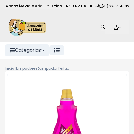
Armazém da Maria - Curitiba
-
ROD BR 116 - KM 102
(41) 3207-4042
,
Curitiba
-
PR
Categorias
Início
Limpadores
Limpador Perfumado Girando Sol Encantos da Primavera 1L