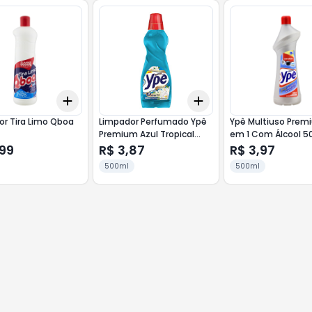
Add
Add
10
+
3
+
5
+
10
+
3
+
5
+
10
r Tira Limo Qboa
Limpador Perfumado Ypê
Ypê Multiuso Prem
Premium Azul Tropical
em 1 Com Álcool 5
500ml
,99
R$ 3,87
R$ 3,97
500ml
500ml