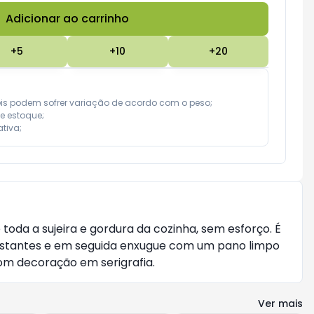
Adicionar ao carrinho
Subtotal:
R$ 0,00
+
5
+
10
+
20
eis podem sofrer variação de acordo com o peso;

e estoque;

tiva;
da a sujeira e gordura da cozinha, sem esforço. É
s instantes e em seguida enxugue com um pano limpo
om decoração em serigrafia.
Ver mais