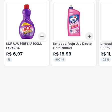
Add
Add
+
3
+
5
+
10
+
3
+
5
+
LIMP UAU PERF L1LP800ML
Limpador Veja Uso Direto
Limpado
LAVANDA
Floral 900ml
500ml
R$ 6,97
R$ 18,99
R$ 11
1L
900ml
0.5 lt