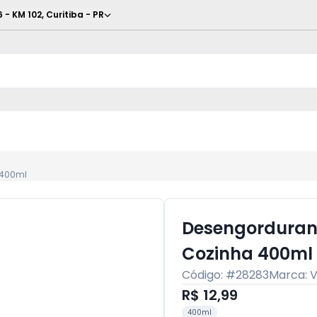
6 - KM 102
,
Curitiba
-
PR
 400ml
Desengordurant
Cozinha 400ml
Código: #
28283
Marca:
V
R$ 12,99
400ml