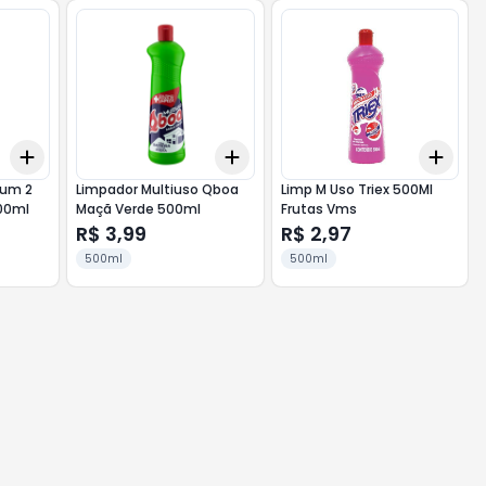
Add
Add
Add
+
3
+
5
+
10
+
3
+
5
+
10
+
3
ium 2
Limpador Multiuso Qboa
Limp M Uso Triex 500Ml
00ml
Maçã Verde 500ml
Frutas Vms
R$ 3,99
R$ 2,97
500ml
500ml