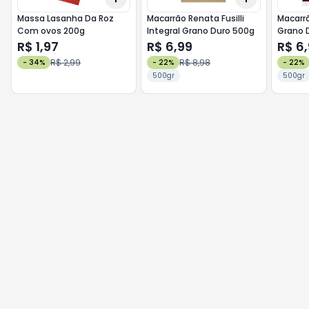
Massa Lasanha Da Roz
Macarrão Renata Fusilli
Macarrã
Com ovos 200g
Integral Grano Duro 500g
Grano 
R$ 1,97
R$ 6,99
R$ 6
R$ 2,99
R$ 8,98
-
34
%
-
22
%
-
22
%
500gr
500gr