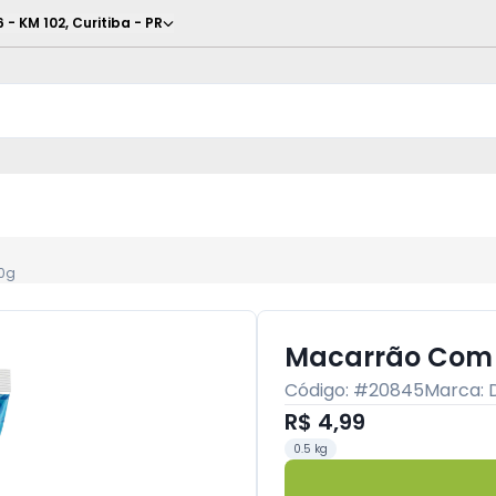
6 - KM 102
,
Curitiba
-
PR
0g
Macarrão Com 
Código: #
20845
Marca:
R$ 4,99
0.5 kg