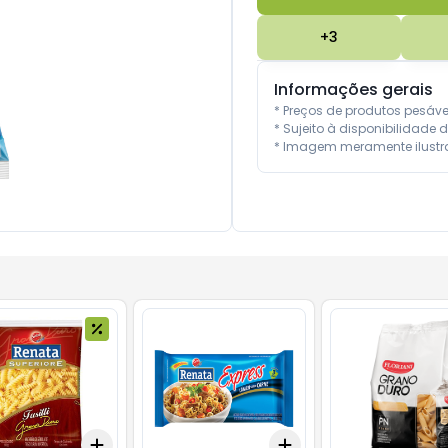
+
3
Informações gerais
* Preços de produtos pesáv
* Sujeito à disponibilidade d
* Imagem meramente ilustra
Add
Add
10
+
3
+
5
+
10
+
3
+
5
+
10