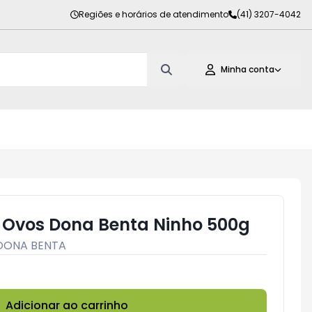
Regiões e horários de atendimento
(41) 3207-4042
Minha conta
Ovos Dona Benta Ninho 500g
DONA BENTA
Adicionar ao carrinho
Subtotal:
R$ 0,00