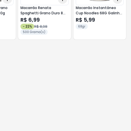
Grano
Macarrão Renata
Macarrão Instantâneo
00g
Spaghetti Grano Duro 8
Cup Noodles 68G Galinha
500g
Picante
R$ 6,99
R$ 5,99
R$ 8,98
-
22
%
68gr
500 Grama(s)