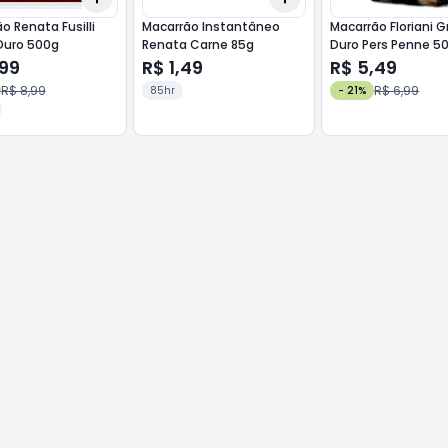
o Renata Fusilli
Macarrão Instantâneo
Macarrão Floriani 
Duro 500g
Renata Carne 85g
Duro Pers Penne 5
,99
R$ 1,49
R$ 5,49
R$ 8,99
R$ 6,99
85hr
-
21
%