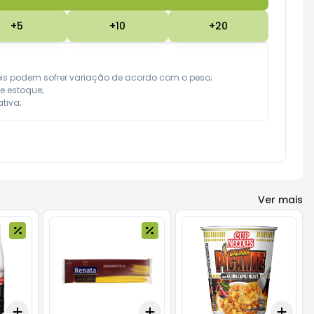
+
5
+
10
+
20
eis podem sofrer variação de acordo com o peso;

e estoque;

tiva;
Ver mais
Add
Add
Add
+
3
+
5
+
10
+
3
+
5
+
10
+
3