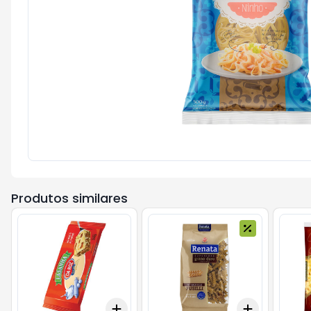
Produtos similares
Add
Add
+
3
+
5
+
10
+
3
+
5
+