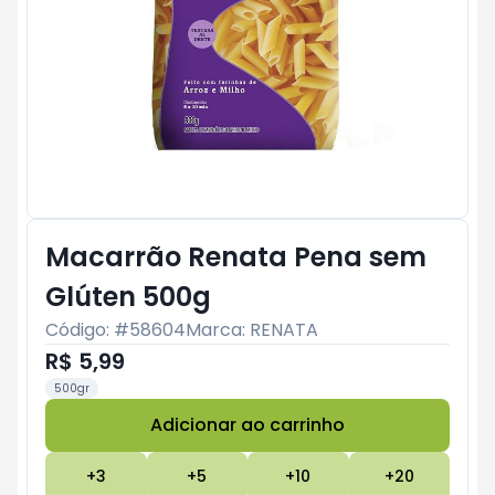
Macarrão Renata Pena sem
Glúten 500g
Código: #
58604
Marca:
RENATA
R$ 5,99
500gr
Adicionar ao carrinho
Subtotal:
R$ 0
+
3
+
5
+
10
+
20