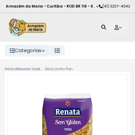
Armazém da Maria - Curitiba
-
ROD BR 116 - KM 102
(41) 3207-4042
,
Curitiba
-
PR
Categorias
Início
Massas tradicionais
Macarrão Renata Pena sem Glúten 500g