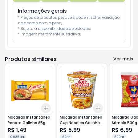
Informações gerais
* Preços de produtos pesáveis podem sofrer variação 
de acordo com o peso;

* Sujeito à disponibilidade de estoque;

* Imagem meramente ilustrativa;
Produtos similares
Ver mais
Add
Add
+
3
+
5
+
10
+
3
+
5
+
10
Macarrão Instantâneo
Macarrão Instantâneo
Macarrão Galo
Renata Galinha 85g
Cup Noodles Galinha
Sêmola 500g
Caipira 69g
R$ 1,49
R$ 5,99
R$ 6,99
0.085 kg
69gr
500gr