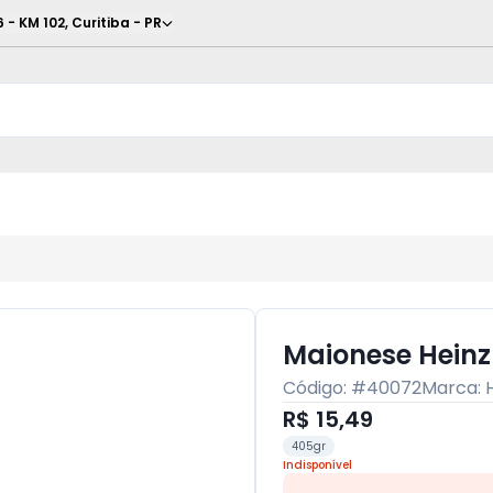
6 - KM 102
,
Curitiba
-
PR
Maionese Heinz
Código: #
40072
Marca:
R$ 15,49
405gr
Indisponível