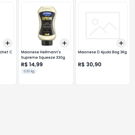
Add
Add
Add
+
3
+
5
+
10
+
3
+
5
+
10
+
3
achet C
Maionese Hellmann's
Maionese D Ajuda Bag 3Kg
Supreme Squeeze 330g
R$ 14,99
R$ 30,90
0.33 kg