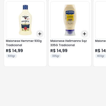
Add
Add
+
3
+
5
+
10
+
3
+
5
+
Maionese Hemmer 930g
Maionese Hellmanns Sqz
Maione
Tradicional
335G Tradicional
R$ 14,99
R$ 14,99
R$ 14
930gr
335gr
400gr