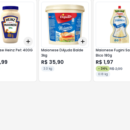
Add
Add
10
+
3
+
5
+
10
+
3
+
5
+
10
se Heinz Pet 400G
Maionese DAjuda Balde
Maionese Fugini S
3kg
Bico 180g
,99
R$ 35,90
R$ 1,97
R$ 2,99
3.0 kg
-
34
%
0.18 kg