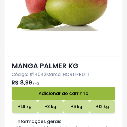
MANGA PALMER KG
Código: #
14642
Marca:
HORTIFRÚTI
R$ 8,99
/
kg
Adicionar ao carrinho
Subtotal:
R$ 0
+
1.8
kg
+
3
kg
+
6
kg
+
12
kg
Informações gerais