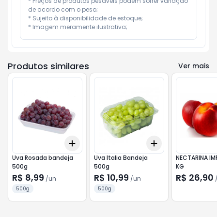
* Preços de produtos pesáveis podem sofrer variação 
de acordo com o peso;

* Sujeito à disponibilidade de estoque;

* Imagem meramente ilustrativa;
Produtos similares
Ver mais
Add
Add
+
3
+
5
+
10
+
3
+
5
+
10
Uva Rosada bandeja
Uva Italia Bandeja
NECTARINA I
500g
500g
KG
R$ 8,99
R$ 10,99
R$ 26,90
/
un
/
un
500g
500g