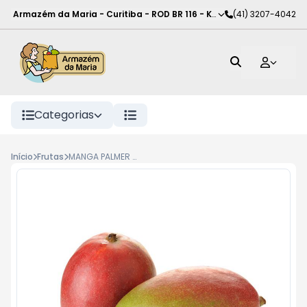
Armazém da Maria - Curitiba
-
ROD BR 116 - KM 102
(41) 3207-4042
,
Curitiba
-
PR
Categorias
Início
Frutas
MANGA PALMER KG