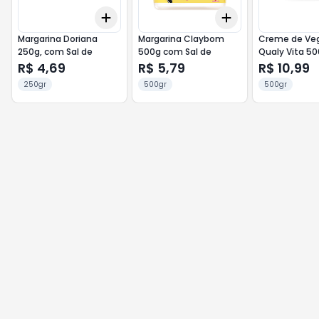
Add
Add
+
3
+
5
+
10
+
3
+
5
+
10
Margarina Doriana
Margarina Claybom
Creme de Ve
250g, com Sal de
500g com Sal de
Qualy Vita 5
Sal de
R$ 4,69
R$ 5,79
R$ 10,99
250gr
500gr
500gr