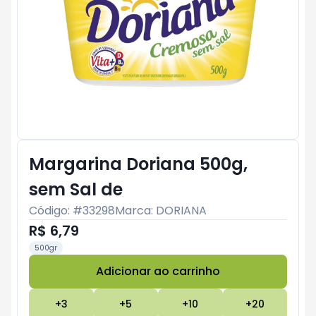
Margarina Doriana 500g,
sem Sal de
Código: #
33298
Marca:
DORIANA
R$ 6,79
500gr
Adicionar ao carrinho
Subtotal:
R$ 0
+
3
+
5
+
10
+
20