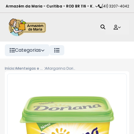
Armazém da Maria - Curitiba
-
ROD BR 116 - KM 102
(41) 3207-4042
,
Curitiba
-
PR
Categorias
Início
Menteigas e margarinas
Margarina Doriana 500g, sem Sal de