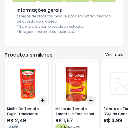
Informações gerais
* Preços de produtos pesáveis podem sofrer variação 
de acordo com o peso;

* Sujeito à disponibilidade de estoque;

* Imagem meramente ilustrativa;
Produtos similares
Ver mais
Add
Add
+
3
+
5
+
10
+
3
+
5
+
10
Molho De Tomate
Molho de Tomate
Extrato de T
Fugini Tradicional
Tarantella Tradicional
D'Ajuda Conc
Peneirado Sachê 300g
Sachet 300g
Sachê 300g
R$ 2,49
R$ 1,57
R$ 3,99
R$ 2,29
340gr
-
31
%