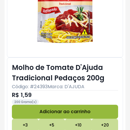
Molho de Tomate D'Ajuda
Tradicional Pedaços 200g
Código: #
24393
Marca:
D'AJUDA
R$ 1,59
200 Grama(s)
Adicionar ao carrinho
Subtotal:
R$ 0
+
3
+
5
+
10
+
20