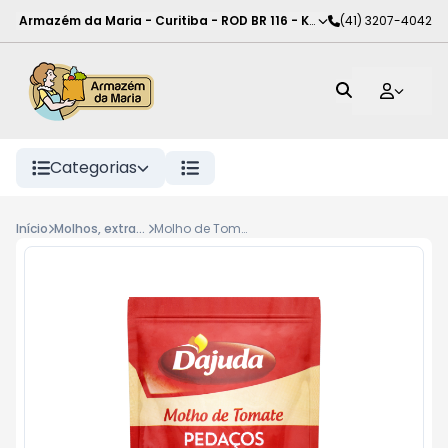
Armazém da Maria - Curitiba
-
ROD BR 116 - KM 102
(41) 3207-4042
,
Curitiba
-
PR
Categorias
Início
Molhos, extratos e poupas
Molho de Tomate D'Ajuda Tradicional Pedaços 200g