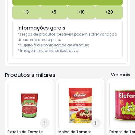
+
3
+
5
+
10
+
20
Informações gerais
* Preços de produtos pesáveis podem sofrer variação 
de acordo com o peso;

* Sujeito à disponibilidade de estoque;

* Imagem meramente ilustrativa;
Produtos similares
Ver mais
Add
Add
+
3
+
5
+
10
+
3
+
5
+
10
Extrato de Tomate
Molho de Tomate
Extrato de T