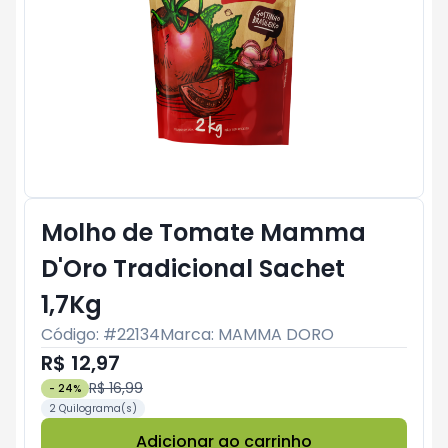
Molho de Tomate Mamma
D'Oro Tradicional Sachet
1,7Kg
Código: #
22134
Marca:
MAMMA DORO
R$ 12,97
R$ 16,99
-
24
%
2 Quilograma(s)
Adicionar ao carrinho
Subtotal:
R$ 0