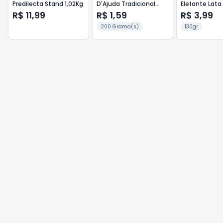
Predilecta Stand 1,02Kg
D'Ajuda Tradicional
Elefante Lata
Pedaços 200g
R$ 11,99
R$ 1,59
R$ 3,99
200 Grama(s)
130gr