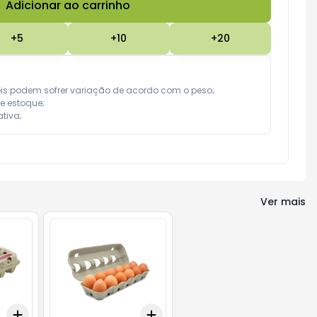
Adicionar ao carrinho
Subtotal:
R$ 0,00
+
5
+
10
+
20
eis podem sofrer variação de acordo com o peso;

e estoque;

tiva;
Ver mais
Add
Add
+
3
+
5
+
10
+
3
+
5
+
10