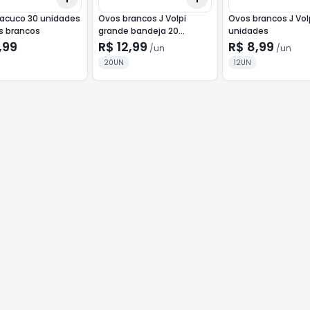
acuco 30 unidades
Ovos brancos J Volpi
Ovos brancos J Volp
s brancos
grande bandeja 20
unidades
unidades
,99
R$ 12,99
R$ 8,99
/
un
/
un
20UN
12UN