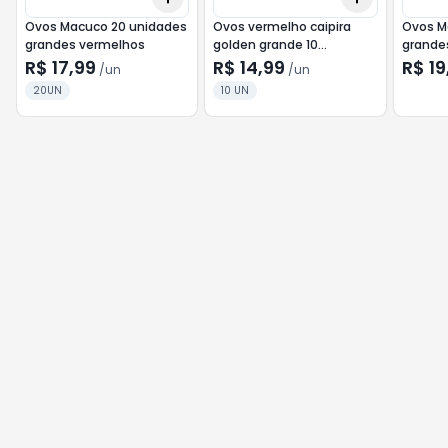
Ovos Macuco 20 unidades
Ovos vermelho caipira
Ovos M
grandes vermelhos
golden grande 10
grande
unidades
R$ 17,99
R$ 14,99
R$ 19
/
un
/
un
20UN
10 UN