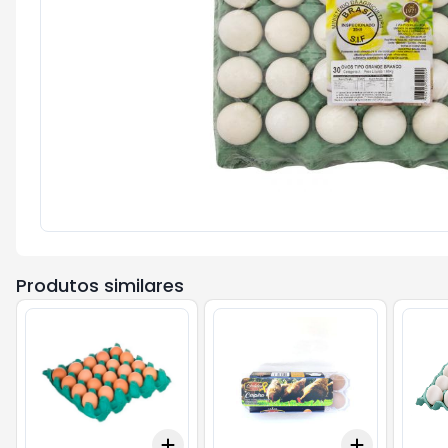
Produtos similares
Add
Add
+
3
+
5
+
10
+
3
+
5
+