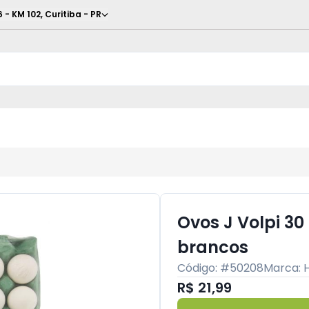
6 - KM 102
,
Curitiba
-
PR
Ovos J Volpi 3
brancos
Código: #
50208
Marca:
R$ 21,99