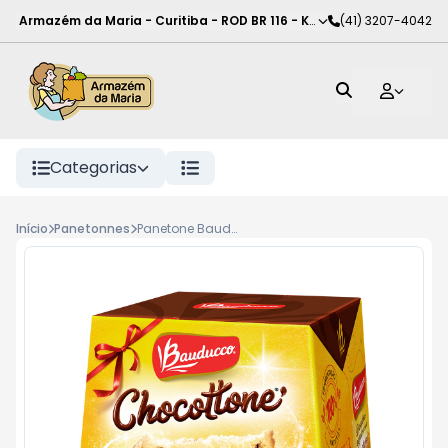
Armazém da Maria - Curitiba
-
ROD BR 116 - KM 102
(41) 3207-4042
,
Curitiba
-
PR
Categorias
Início
Panetonnes
Panetone Bauducco Chocolate Tone 500g