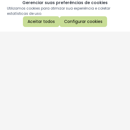
Gerenciar suas preferências de cookies
Utilizamos cookies para otimizar sua experiência e coletar
estatísticas de uso.
Aceitar todos
Configurar cookies
Aproveite as nossas promoções!
Cadastre seu e-mail e receba ofertas exclusivas.
QUERO RECEBER