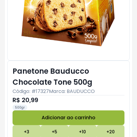
Panetone Bauducco
Chocolate Tone 500g
Código: #
17327
Marca:
BAUDUCCO
R$ 20,99
500gr
Adicionar ao carrinho
Subtotal:
R$ 0
+
3
+
5
+
10
+
20