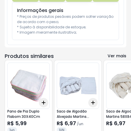
Informações gerais
* Preços de produtos pesáveis podem sofrer variação 
de acordo com o peso;

* Sujeito à disponibilidade de estoque;

* Imagem meramente ilustrativa;
Produtos similares
Ver mais
Add
Add
+
3
+
5
+
10
+
3
+
5
+
10
Pano de Pia Duplo
Saco de Algodão
Saco de Algo
Flabom 30X40Cm
Alvejado Martins
Martins 58X8
60X80Cm
R$ 5,99
R$ 6,97
R$ 6,97
/
un
1un
1UN