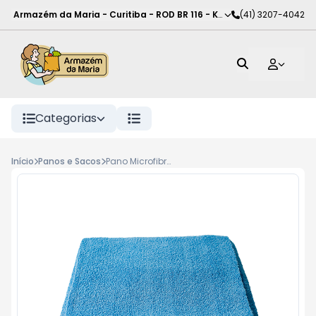
Armazém da Maria - Curitiba
-
ROD BR 116 - KM 102
(41) 3207-4042
,
Curitiba
-
PR
Categorias
Início
Panos e Sacos
Pano Microfibra Lorenzon 50X70Cm