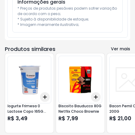
Informações gerais
* Preços de produtos pesáveis podem sofrer variação 
de acordo com o peso;

* Sujeito à disponibilidade de estoque;

* Imagem meramente ilustrativa;
Produtos similares
Ver mais
Add
Add
+
3
+
5
+
10
+
3
+
5
+
10
Iogurte Frimesa 0
Biscoito Bauducco 80G
Bacon Pernil 
Lactose Copo 165G
Netflix Choco Brownie
200G
Integral
R$ 3,49
R$ 7,99
R$ 21,00