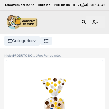
Armazém da Maria - Curitiba
-
ROD BR 116 - KM 102
(41) 3207-4042
,
Curitiba
-
PR
Categorias
Início
PRODUTO NOVO
Pao Panco Artesanale 350G Milho