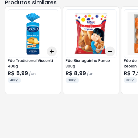
Produtos similares
Add
Add
+
3
+
5
+
10
+
3
+
5
+
Pão Tradicional Visconti
Pão Bisnaguinha Panco
Pão de
400g
300g
Reolon
R$ 5,99
R$ 8,99
R$ 7,
/
un
/
un
400g
300g
300g