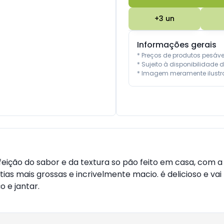
+
3
un
Informações gerais
* Preços de produtos pesáv
* Sujeito à disponibilidade d
* Imagem meramente ilustra
ção do sabor e da textura so pão feito em casa, com a p
atias mais grossas e incrivelmente macio. é delicioso e v
 e jantar.