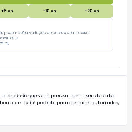
+
5
un
+
10
un
+
20
un
eis podem sofrer variação de acordo com o peso;

e estoque;

tiva;
raticidade que você precisa para o seu dia a dia.
ai bem com tudo! perfeito para sanduíches, torradas,