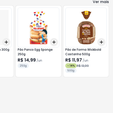
Ver mais
Add
Add
Add
+
3
+
5
+
10
+
3
+
5
+
10
+
3
n 300g
Pão Panco Egg Sponge
Pão de Forma Wickbold
250g
Castanha 500g
R$ 14,99
R$ 11,97
/
un
/
un
R$ 13,99
250g
-
14
%
500g