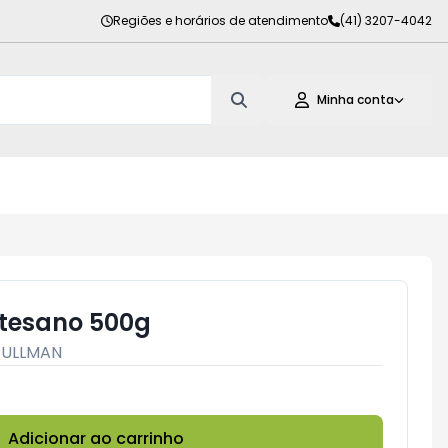
Regiões e horários de atendimento
(41) 3207-4042
Minha conta
rtesano 500g
PULLMAN
Adicionar ao carrinho
Subtotal:
R$ 0,00