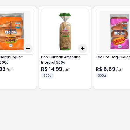
Add
Add
10
+
3
+
5
+
10
+
3
+
5
+
10
 Hambúrguer
Pão Pullman Artesano
Pão Hot Dog Reolo
 300g
Integral 500g
99
R$ 14,99
R$ 6,69
/
un
/
un
/
un
500g
300g