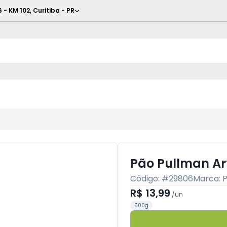
6 - KM 102
,
Curitiba
-
PR
Pão Pullman A
Código: #
29806
Marca:
R$ 13,99
/
un
500g