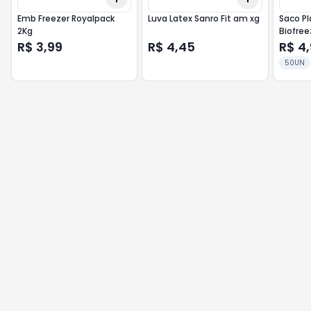
Emb Freezer Royalpack
Luva Latex Sanro Fit am xg
Saco Pl
2Kg
Biofre
50 uni
R$ 3,99
R$ 4,45
R$ 4
50UN