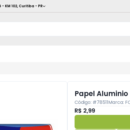
6 - KM 102
,
Curitiba
-
PR
Papel Aluminio
Código: #
78511
Marca:
F
R$ 2,99