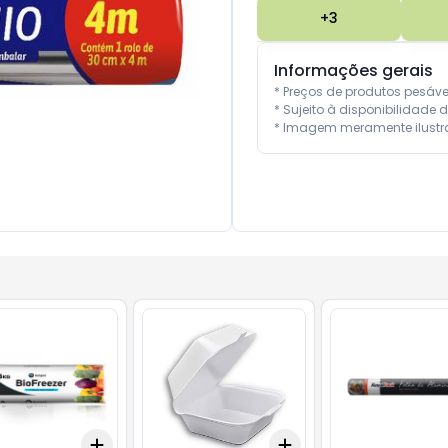
+
3
Informações gerais
* Preços de produtos pesáv
* Sujeito à disponibilidade d
* Imagem meramente ilustra
Add
Add
10
+
3
+
5
+
10
+
3
+
5
+
10