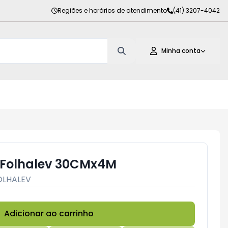
Regiões e horários de atendimento
(41) 3207-4042
Minha conta
 Folhalev 30CMx4M
OLHALEV
Adicionar ao carrinho
Subtotal:
R$ 0,00