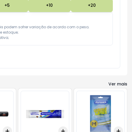
+
5
+
10
+
20
eis podem sofrer variação de acordo com o peso;

e estoque;

tiva;
Ver mais
Add
Add
Add
+
3
+
5
+
10
+
3
+
5
+
10
+
3