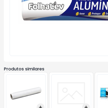
Produtos similares
Add
Add
+
3
+
5
+
10
+
3
+
5
+