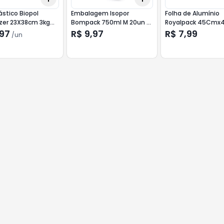
ástico Biopol
Embalagem Isopor
Folha de Alumínio
ezer 23X38cm 3kg
Bompack 750ml M 20un X
Royalpack 45Cmx
dades
Salada
,97
R$ 9,97
R$ 7,99
/
un