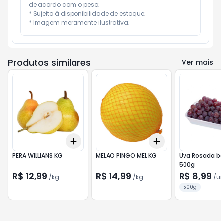
de acordo com o peso;

* Sujeito à disponibilidade de estoque;

* Imagem meramente ilustrativa;
Produtos similares
Ver mais
Add
Add
+
0.9
kg
+
1.5
kg
+
6.6
kg
+
11
kg
PERA WILLIANS KG
MELAO PINGO MEL KG
Uva Rosada b
500g
R$ 12,99
R$ 14,99
R$ 8,99
/
kg
/
kg
/
u
500g