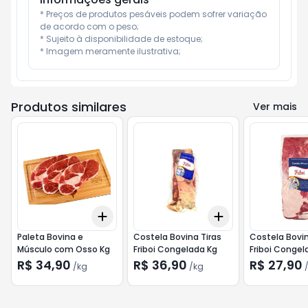
* Preços de produtos pesáveis podem sofrer variação 
de acordo com o peso;

* Sujeito à disponibilidade de estoque;

* Imagem meramente ilustrativa;
Produtos similares
Ver mais
Add
Add
+
3
kg
+
5
kg
+
5.4
kg
+
9
kg
Paleta Bovina e
Costela Bovina Tiras
Costela Bovi
Músculo com Osso Kg
Friboi Congelada Kg
Friboi Congel
R$ 34,90
R$ 36,90
R$ 27,90
/
kg
/
kg