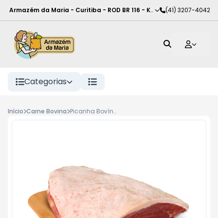
Armazém da Maria - Curitiba
-
ROD BR 116 - KM 102
(41) 3207-4042
,
Curitiba
-
PR
Categorias
Início
Carne Bovina
Picanha Bovína Tipo A Kg