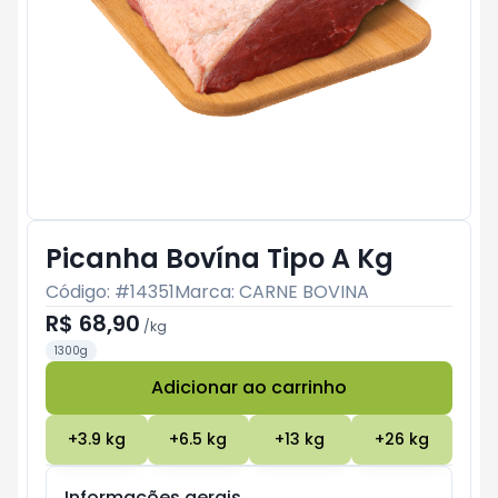
Picanha Bovína Tipo A Kg
Código: #
14351
Marca:
CARNE BOVINA
R$ 68,90
/
kg
1300g
Adicionar ao carrinho
Subtotal:
R$ 0
+
3.9
kg
+
6.5
kg
+
13
kg
+
26
kg
Informações gerais