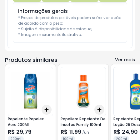
Informações gerais
* Preços de produtos pesáveis podem sofrer variação 
de acordo com o peso;

* Sujeito à disponibilidade de estoque;

* Imagem meramente ilustrativa;
Produtos similares
Ver mais
Add
Add
+
3
+
5
+
10
+
3
+
5
+
10
Repelente Repelex
Repellere Repelente De
Repelente Rep
Aero 200Ml
Insetos Family 100ml
Loção 25 Des
R$ 29,79
R$ 11,99
R$ 24,90
/
un
200ml
100ml
200ml