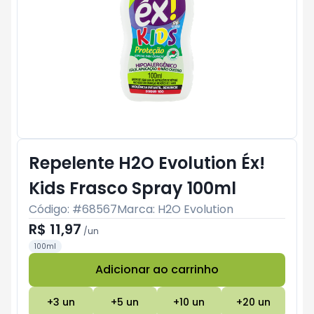
Repelente H2O Evolution Éx!
Kids Frasco Spray 100ml
Código: #
68567
Marca:
H2O Evolution
R$ 11,97
/
un
100ml
Adicionar ao carrinho
Subtotal:
R$ 0
+
3
un
+
5
un
+
10
un
+
20
un