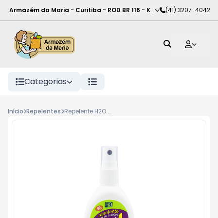
Armazém da Maria - Curitiba
-
ROD BR 116 - KM 102
(41) 3207-4042
,
Curitiba
-
PR
Categorias
Início
Repelentes
Repelente H2O Evolution Éx! Kids Frasco Spray 100ml