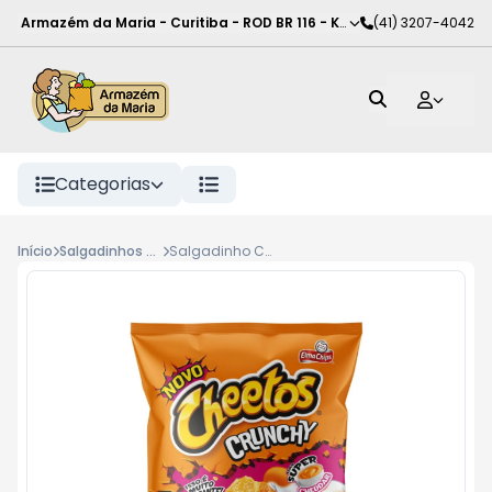
Armazém da Maria - Curitiba
-
ROD BR 116 - KM 102
(41) 3207-4042
,
Curitiba
-
PR
Categorias
Início
Salgadinhos e snacks
Salgadinho Cheetos Crunchy 160G