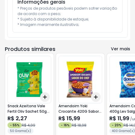
Informações gerais
* Preços de produtos pesáveis podem sofrer variação 
de acordo com o peso;

* Sujeito à disponibilidade de estoque;

* Imagem meramente ilustrativa;
Produtos similares
Ver mais
Add
Add
+
3
+
5
+
10
+
3
+
5
+
10
Snack Azeitona Vale
Amendoim Yoki
Amendoim Cr
Fertil Oliv Sachet 50g
Crocante 420G Sabor
400g Lev Salg
Provencal
Do Chef
R$ 2,27
R$ 15,99
R$ 11,99
/
u
R$ 4,99
R$ 18,98
R$ 14,
-
55
%
-
16
%
-
20
%
50 Grama(s)
400 Grama(s)