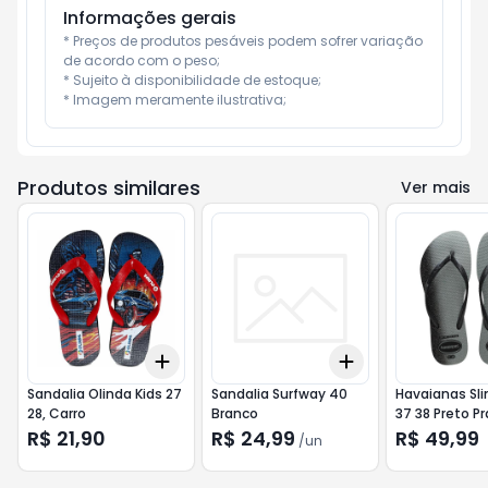
Informações gerais
* Preços de produtos pesáveis podem sofrer variação 
de acordo com o peso;

* Sujeito à disponibilidade de estoque;

* Imagem meramente ilustrativa;
Produtos similares
Ver mais
Add
Add
+
3
+
5
+
10
+
3
+
5
+
10
Sandalia Olinda Kids 27
Sandalia Surfway 40
Havaianas Sl
28, Carro
Branco
37 38 Preto P
R$ 21,90
R$ 24,99
R$ 49,99
/
un