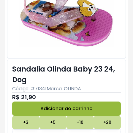
Sandalia Olinda Baby 23 24,
Dog
Código: #
71341
Marca:
OLINDA
R$ 21,90
Adicionar ao carrinho
Subtotal:
R$ 0
+
3
+
5
+
10
+
20