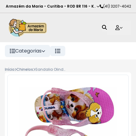
Armazém da Maria - Curitiba
-
ROD BR 116 - KM 102
(41) 3207-4042
,
Curitiba
-
PR
Categorias
Início
Chinelos
Sandalia Olinda Baby 23 24, Dog