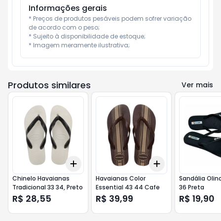
Informações gerais
* Preços de produtos pesáveis podem sofrer variação 
de acordo com o peso;

* Sujeito à disponibilidade de estoque;

* Imagem meramente ilustrativa;
Produtos similares
Ver mais
Add
Add
+
3
+
5
+
10
+
3
+
5
+
10
Chinelo Havaianas
Havaianas Color
Sandália Olin
Tradicional 33 34, Preto
Essential 43 44 Cafe
36 Preta
R$ 28,55
R$ 39,99
R$ 19,90