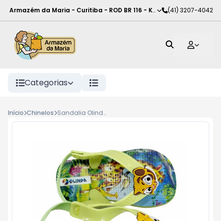
Armazém da Maria - Curitiba
-
ROD BR 116 - KM 102
(41) 3207-4042
,
Curitiba
-
PR
Categorias
Início
Chinelos
Sandalia Olinda Baby 23 24, Safari