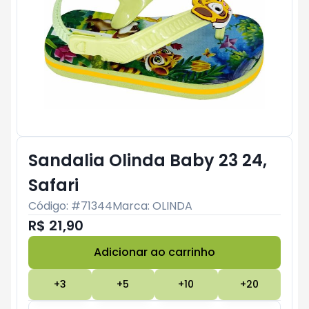
Sandalia Olinda Baby 23 24,
Safari
Código: #
71344
Marca:
OLINDA
R$ 21,90
Adicionar ao carrinho
Subtotal:
R$ 0
+
3
+
5
+
10
+
20