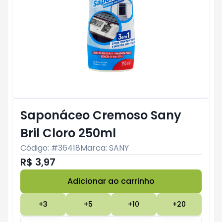
Saponáceo Cremoso Sany
Bril Cloro 250ml
Código: #
36418
Marca:
SANY
R$ 3,97
Adicionar ao carrinho
Subtotal:
R$ 0
+
3
+
5
+
10
+
20