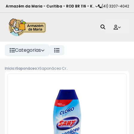
Armazém da Maria - Curitiba
-
ROD BR 116 - KM 102
(41) 3207-4042
,
Curitiba
-
PR
Categorias
Início
Saponáceo
Saponáceo Cremoso Sany Bril Cloro 250ml