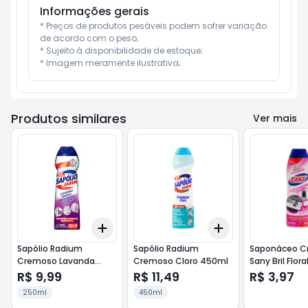
Informações gerais
* Preços de produtos pesáveis podem sofrer variação 
de acordo com o peso;

* Sujeito à disponibilidade de estoque;

* Imagem meramente ilustrativa;
Produtos similares
Ver mais
Add
Add
+
3
+
5
+
10
+
3
+
5
+
10
Sapólio Radium
Sapólio Radium
Saponáceo C
Cremoso Lavanda
Cremoso Cloro 450ml
Sany Bril Flor
250ml
R$ 9,99
R$ 11,49
R$ 3,97
250ml
450ml