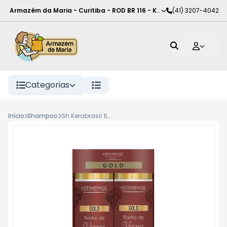
Armazém da Maria - Curitiba
-
ROD BR 116 - KM 102
(41) 3207-4042
,
Curitiba
-
PR
Categorias
Início
Shampoo
Sh Kerabrasil 1L Cond 800Ml Kera Brilho