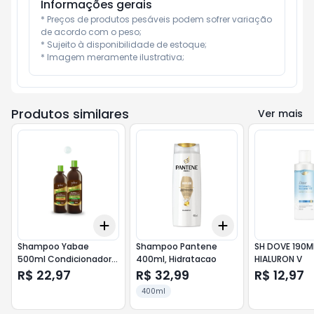
Informações gerais
* Preços de produtos pesáveis podem sofrer variação 
de acordo com o peso;

* Sujeito à disponibilidade de estoque;

* Imagem meramente ilustrativa;
Produtos similares
Ver mais
Add
Add
+
3
+
5
+
10
+
3
+
5
+
10
Shampoo Yabae
Shampoo Pantene
SH DOVE 190M
500ml Condicionador
400ml, Hidratacao
HIALURON V
300ml Bambu
R$ 22,97
R$ 32,99
R$ 12,97
400ml