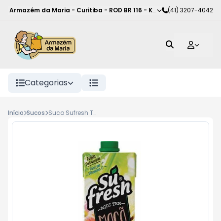
Armazém da Maria - Curitiba
-
ROD BR 116 - KM 102
(41) 3207-4042
,
Curitiba
-
PR
Categorias
Início
Sucos
Suco Sufresh Tp 1L Maca