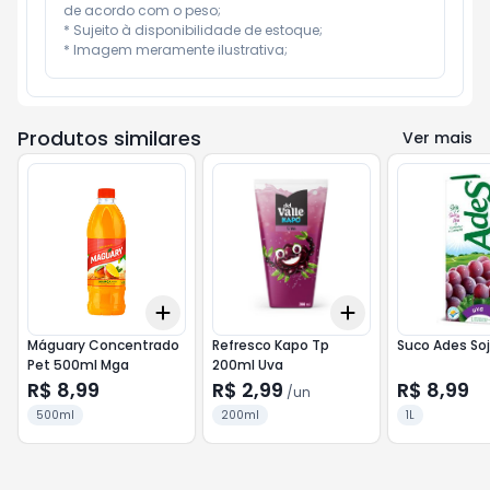
de acordo com o peso;

* Sujeito à disponibilidade de estoque;

* Imagem meramente ilustrativa;
Produtos similares
Ver mais
Add
Add
+
3
+
5
+
10
+
3
+
5
+
10
Máguary Concentrado
Refresco Kapo Tp
Suco Ades Soja
Pet 500ml Mga
200ml Uva
R$ 8,99
R$ 2,99
R$ 8,99
/
un
500ml
200ml
1L